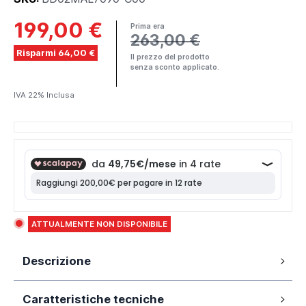
199,00 €
Prima era
263,00 €
Risparmi 64,00 €
Il prezzo del prodotto
senza sconto applicato.
IVA 22% Inclusa
ATTUALMENTE NON DISPONIBILE
Descrizione
Box doccia 70x90cm con due ante
Caratteristiche tecniche
scorrevoli e vetro temperato trasparente