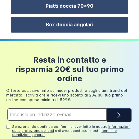
Fino a
qualsiasi fuoriuscita d'acqua.
Piatti doccia 70x90
249,98
30 euro
Il montaggio del prodotto è semplice ed immediato
euro
grazie a delle istruzioni d'uso dettagliate e al
Box doccia angolari
preassemblaggio di alcune componenti chiave
come, ad esempio, le pareti fisse e i carrelli scorrevoli.
Box doccia 70x90 cm scorrevole vetro 6mm
Si prega di notare che il
piatto doccia non è incluso
trasparente anticalcare | Malva
ma è possibile scegliere il vostro preferito tra i tanti
Resta in contatto e
modelli disponibili all'interno della sezione dedicata.
199,00 €
risparmia 20€ sul tuo primo
ordine
Offerte esclusive, info sui nuovi prodotti e sugli ultimi trend del
mercato. Iscriviti ora e ricevi uno sconto di 20€ sul tuo primo
ordine con spesa minima di 599€.
Indirizzo
e-
mail*
Selezionando continua confermi di aver letto le nostre
informazioni
sulla protezione dei dati
e di aver accettato i nostri
termini e
condizioni generali
.