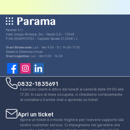
Parama S.r.l.
Viale Giorgio Perlasca, Snc - Nardò (LE) - 73048
P.IVA 05069970753 - Capitale Sociale 21.000€ i.v.
Orari Showroom:
Lun - Ven 9.00 -13 / 14.00-17.30
Sabato e Domenica chiuso
Orari Logistica:
Lun - Ven 9.00 - 16.00
0832-1835691
Il servizio clienti è attivo dal lunedì al venerdì dalle 09:00 alle
17.30. In caso di linee occupate, vi chiediamo cortesemente
di contattarci tramite chat o aprendo un ticket.
Apri un ticket
Aprire un ticket è il modo migliore per ricevere supporto dal
nostro customer service. Ci impegniamo nel garantire una