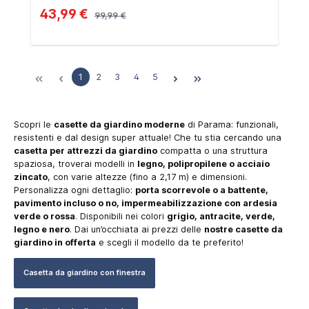
43,99 €
99,99 €
1
2
3
4
5
Scopri le
casette da giardino moderne
di Parama: funzionali,
resistenti e dal design super attuale! Che tu stia cercando una
casetta per attrezzi da giardino
compatta o una struttura
spaziosa, troverai modelli in
legno, polipropilene o acciaio
zincato
, con varie altezze (fino a 2,17 m) e dimensioni.
Personalizza ogni dettaglio:
porta scorrevole o a battente,
pavimento incluso o no, impermeabilizzazione con ardesia
verde o rossa
. Disponibili nei colori
grigio, antracite, verde,
legno e nero
. Dai un’occhiata ai prezzi delle
nostre casette da
giardino in offerta
e scegli il modello da te preferito!
Casetta da giardino con finestra