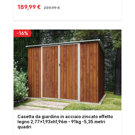
189,99 €
259,99 €
-16%
Casetta da giardino in acciaio zincato effetto
legno 2,77x1,93xh1,96m - 91kg -5,35 metri
quadri