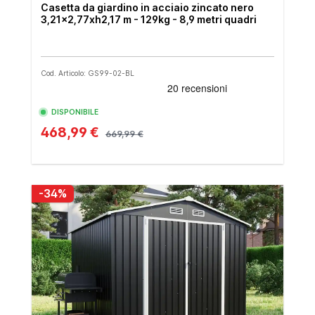
Casetta da giardino in acciaio zincato nero
3,21x2,77xh2,17 m - 129kg - 8,9 metri quadri
Cod. Articolo: GS99-02-BL
DISPONIBILE
468,99 €
669,99 €
-34%