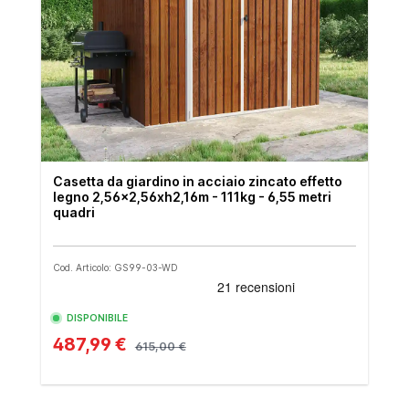
Casetta da giardino in acciaio zincato effetto
legno 2,56x2,56xh2,16m - 111kg - 6,55 metri
quadri
Cod. Articolo: GS99-03-WD
DISPONIBILE
487,99 €
615,00 €