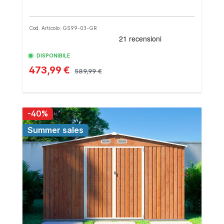
Cod. Articolo: GS99-03-GR
DISPONIBILE
473,99 €
589,99 €
-40%
Summer sales