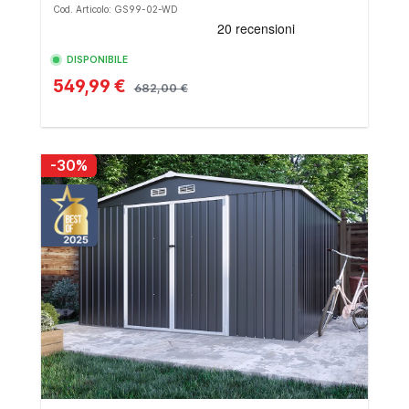
Cod. Articolo: GS99-02-WD
DISPONIBILE
549,99 €
682,00 €
-30%