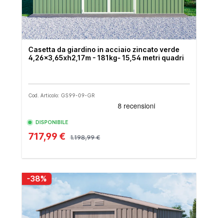
Casetta da giardino in acciaio zincato verde
4,26x3,65xh2,17m - 181kg- 15,54 metri quadri
Cod. Articolo: GS99-09-GR
DISPONIBILE
717,99 €
1.198,99 €
-38%