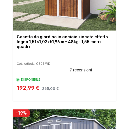
Casetta da giardino in acciaio zincato effetto
legno 1,51x1,03xh1,96 m - 48kg- 1,55 metri
quadri
Cod. Articolo: GS01-WD
DISPONIBILE
192,99 €
265,00 €
-19%