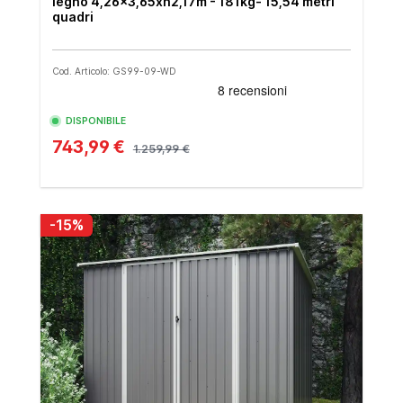
legno 4,26x3,65xh2,17m - 181kg- 15,54 metri
quadri
Cod. Articolo: GS99-09-WD
DISPONIBILE
743,99 €
1.259,99 €
-15%