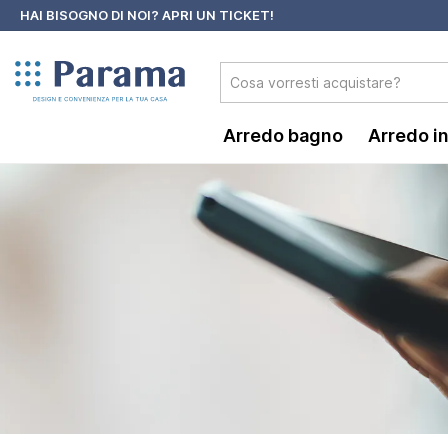
HAI BISOGNO DI NOI?
APRI UN TICKET!
 ricerca
Passa alla navigazione principale
Arredo bagno
Arredo i