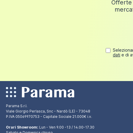
Offerte 
mercat
Selezionan
dati
e di a
Parama S.r.l.
Viale Giorgio Perlasca, Snc - Nardò (LE) - 73048
P.IVA 05069970753 - Capitale Sociale 21.000€ i.v.
Orari Showroom:
Lun - Ven 9.00 -13 / 14.00-17.30
Sabato e Domenica chiuso