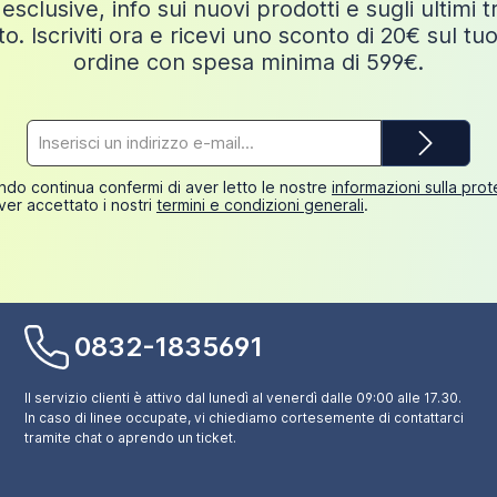
esclusive, info sui nuovi prodotti e sugli ultimi 
o. Iscriviti ora e ricevi uno sconto di 20€ sul tu
ordine con spesa minima di 599€.
Indirizzo
e-
mail*
do continua confermi di aver letto le nostre
informazioni sulla pro
ver accettato i nostri
termini e condizioni generali
.
0832-1835691
Il servizio clienti è attivo dal lunedì al venerdì dalle 09:00 alle 17.30.
In caso di linee occupate, vi chiediamo cortesemente di contattarci
tramite chat o aprendo un ticket.