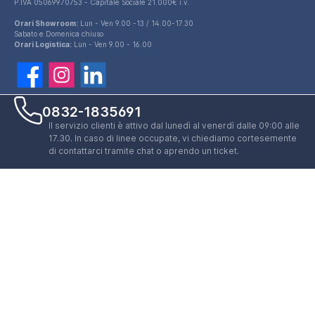
P.IVA 05069970753 - Capitale Sociale 21.000€ i.v.
Orari Showroom:
Lun - Ven 9.00 -13 / 14.00-17.30
Sabato e Domenica chiuso
Orari Logistica:
Lun - Ven 9.00 - 16.00
0832-1835691
Il servizio clienti è attivo dal lunedì al venerdì dalle 09:00 alle
17.30. In caso di linee occupate, vi chiediamo cortesemente
di contattarci tramite chat o aprendo un ticket.
Apri un ticket
Aprire un ticket è il modo migliore per ricevere supporto dal
nostro customer service. Ci impegniamo nel garantire una
risposta a tutte le vostre richieste entro e non oltre 24/48
ore lavorative.
Link utili
Il mio account