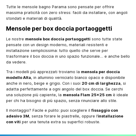
Tutte le mensole bagno Parama sono pensate per offrire
massima praticità con zero stress: facili da installare, con angoli
stondati e materiali di qualità.
Mensole per box doccia portaoggetti
Le nostre
mensole box doccia portaoggetti
sono tutte state
pensate con un design moderno, materiali resistenti e
installazione semplicissima: tutto quello che serve per
trasformare il box doccia in uno spazio funzionale… e anche bello
da vedere.
Tra i modelli più apprezzati troviamo la
mensola per doccia
modello Alta
, in alluminio verniciato bianco opaco e disponibile
anche in nero, beige e grigio. Con i suoi
20 cm di larghezza
, si
adatta perfettamente a ogni angolo del box doccia. Se cerchi
una soluzione più capiente, la
mensola Flam 25x25 cm
è ideale
per chi ha bisogno di più spazio, senza rinunciare allo stile.
Il montaggio? Facile e pulito: puoi scegliere il
fissaggio con
adesivo 3M
, senza forare le piastrelle, oppure l’
installazione
con viti
per una tenuta extra su superfici robuste.