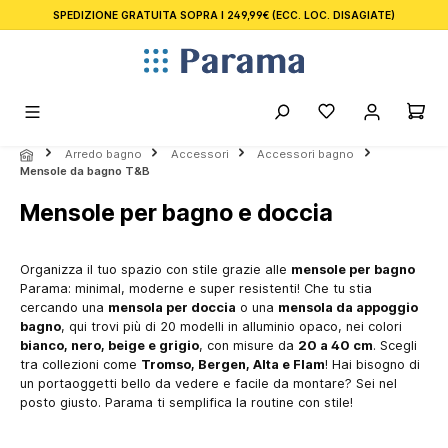
SPEDIZIONE GRATUITA SOPRA I 249,99€
(ECC. LOC. DISAGIATE)
nuto principale
Arredo bagno
Accessori
Accessori bagno
Mensole da bagno T&B
Mensole per bagno e doccia
Organizza il tuo spazio con stile grazie alle
mensole per bagno
Parama: minimal, moderne e super resistenti! Che tu stia
cercando una
mensola per doccia
o una
mensola da appoggio
bagno
, qui trovi più di 20 modelli in alluminio opaco, nei colori
bianco, nero, beige e grigio
, con misure da
20 a 40 cm
. Scegli
tra collezioni come
Tromso, Bergen, Alta e Flam
! Hai bisogno di
un portaoggetti bello da vedere e facile da montare? Sei nel
posto giusto. Parama ti semplifica la routine con stile!