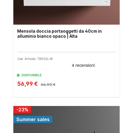
Mensola doccia portaoggetti da 40cm in
alluminio bianco opaco | Alta
Cod. Articolo: TB002L-W
DISPONIBILE
56,99 €
66,00 €
-23%
Summer sales