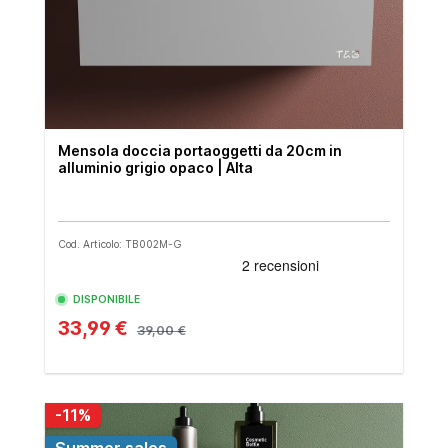
Mensola doccia portaoggetti da 20cm in
alluminio grigio opaco | Alta
Cod. Articolo: TB002M-G
DISPONIBILE
33,99 €
39,00 €
-11%