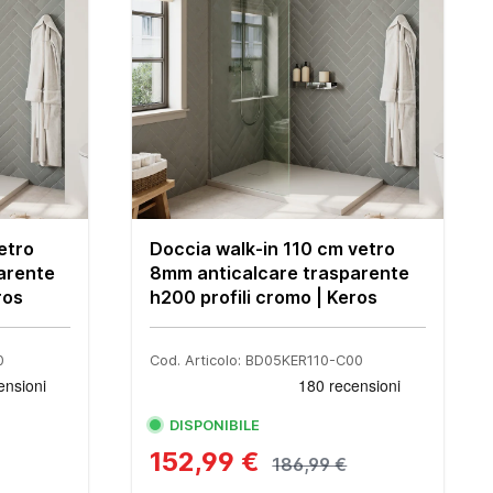
etro
Doccia walk-in 110 cm vetro
arente
8mm anticalcare trasparente
ros
h200 profili cromo | Keros
0
Cod. Articolo: BD05KER110-C00
DISPONIBILE
152,99 €
186,99 €