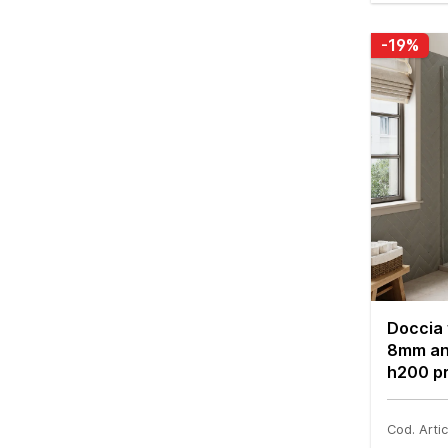
-19%
Doccia 
8mm an
h200 pr
Cod. Art