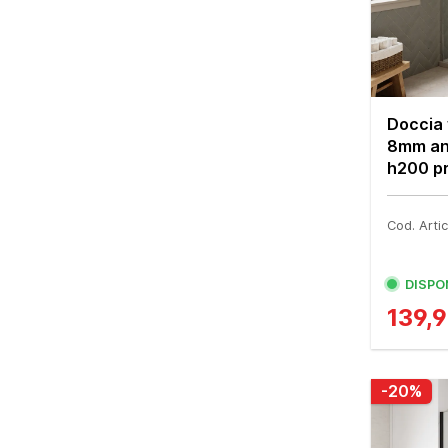
Doccia 
8mm an
h200 pr
Cod. Arti
DISPO
139,
-20%