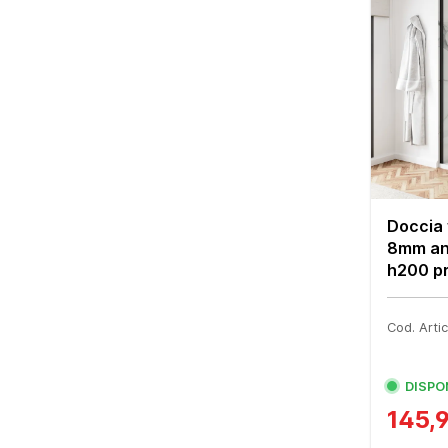
Doccia 
8mm an
h200 pro
Cod. Art
DISPO
145,