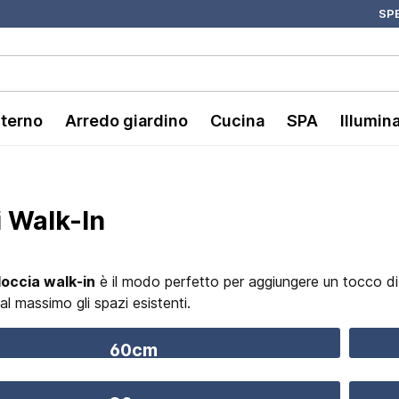
SPE
nterno
Arredo giardino
Cucina
SPA
Illumin
i Walk-In
doccia walk-in
è il modo perfetto per aggiungere un tocco d
al massimo gli spazi esistenti.
60cm