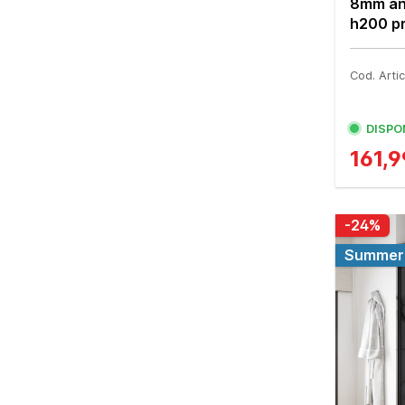
8mm an
h200 pro
Cod. Art
DISPO
161,
-24%
Summer 