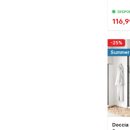
DISPO
116,
-25%
Summer 
Doccia 