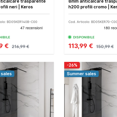
ticalcare trasparente
8mm anticalcare trasp
fili neri | Keros
h200 profili cromo | Ke
icolo: BD05KER140B-C00
Cod. Articolo: BD05KER70-C0
NIBILE
DISPONIBILE
99 €
113,99 €
216,99 €
150,99 €
-26%
sales
Summer sales