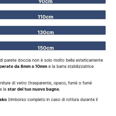
90cm
110cm
130cm
150cm
 di parete doccia non è solo molto bella esteticamente
mperato da 8mm o 10mm
e la barra stabilizzatrice
initure di vetro (trasparente, opaco, fumé o fumé
e la
star del tuo nuovo bagno
.
sko
(rimborso completo in caso di rottura durante il