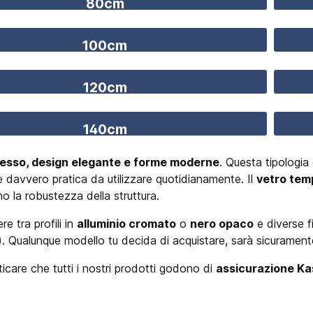
80cm
100cm
120cm
140cm
cesso, design elegante e forme moderne
. Questa tipologia
 davvero pratica da utilizzare quotidianamente. Il
vetro te
o la robustezza della struttura.
re tra profili in
alluminio cromato
o
nero opaco
e diverse f
). Qualunque modello tu decida di acquistare, sarà sicurament
care che tutti i nostri prodotti godono di
assicurazione Ka