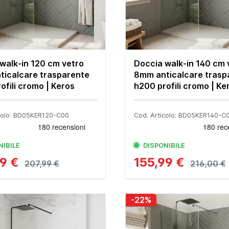
walk-in 120 cm vetro
Doccia walk-in 140 cm 
ticalcare trasparente
8mm anticalcare trasp
ofili cromo | Keros
h200 profili cromo | Ke
colo: BD05KER120-C00
Cod. Articolo: BD05KER140-C
NIBILE
DISPONIBILE
99 €
155,99 €
207,99 €
216,00 €
-22%