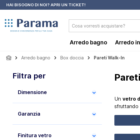
HAI BISOGNO DI NOI?
APRI UN TICKET!
 ricerca
Passa alla navigazione principale
Arredo bagno
Arredo i
Arredo bagno
Box doccia
Pareti Walk-In
Filtra per
Paret
Dimensione
Un
vetro 
sfruttando 
Garanzia
Finitura vetro