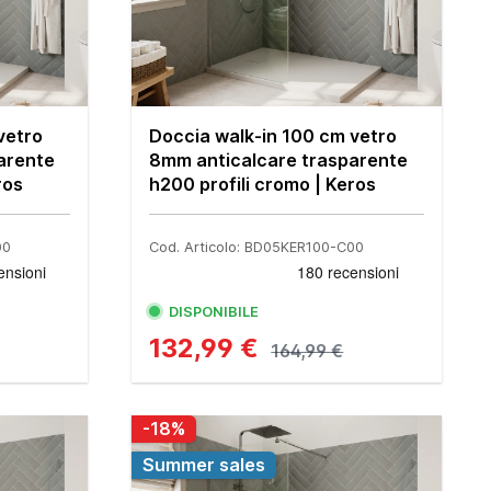
vetro
Doccia walk-in 100 cm vetro
arente
8mm anticalcare trasparente
ros
h200 profili cromo | Keros
00
Cod. Articolo: BD05KER100-C00
DISPONIBILE
132,99 €
164,99 €
-18%
Summer sales