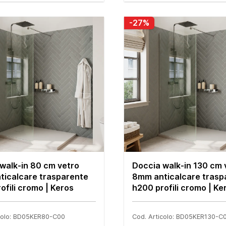
-27%
walk-in 80 cm vetro
Doccia walk-in 130 cm 
ticalcare trasparente
8mm anticalcare trasp
ofili cromo | Keros
h200 profili cromo | Ke
icolo: BD05KER80-C00
Cod. Articolo: BD05KER130-C