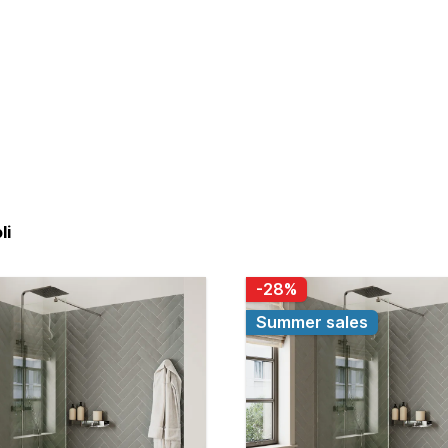
li
-28%
Summer sales