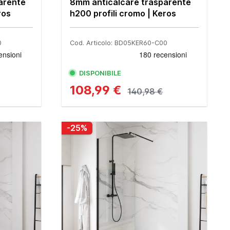
arente
8mm anticalcare trasparente
ros
h200 profili cromo | Keros
0
Cod. Articolo: BD05KER60-C00
DISPONIBILE
108,99 €
140,98 €
-25%