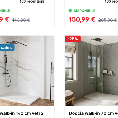
NIBILE
DISPONIBILE
99 €
150,99 €
143,98 €
205,98 €
-25%
sales
walk-in 140 cm vetro
Doccia walk-in 70 cm v