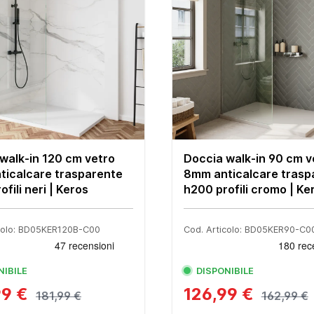
walk-in 120 cm vetro
Doccia walk-in 90 cm v
ticalcare trasparente
8mm anticalcare trasp
fili neri | Keros
h200 profili cromo | Ke
icolo: BD05KER120B-C00
Cod. Articolo: BD05KER90-C0
NIBILE
DISPONIBILE
99 €
126,99 €
181,99 €
162,99 €