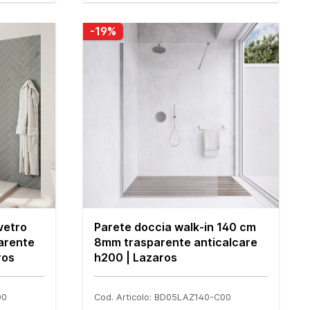
-19%
vetro
Parete doccia walk-in 140 cm
arente
8mm trasparente anticalcare
ros
h200 | Lazaros
00
Cod. Articolo: BD05LAZ140-C00