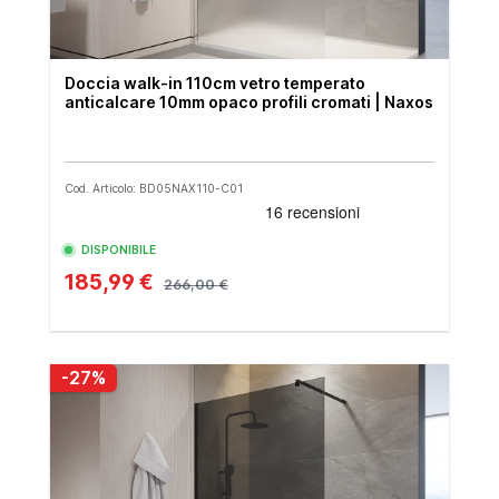
Doccia walk-in 110cm vetro temperato
anticalcare 10mm opaco profili cromati | Naxos
Cod. Articolo: BD05NAX110-C01
DISPONIBILE
185,99 €
266,00 €
-27%