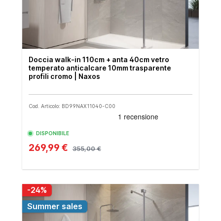
Doccia walk-in 110cm + anta 40cm vetro
temperato anticalcare 10mm trasparente
profili cromo | Naxos
Cod. Articolo: BD99NAX11040-C00
DISPONIBILE
269,99 €
355,00 €
-24%
Summer sales