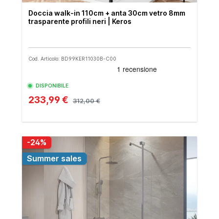
Doccia walk-in 110cm + anta 30cm vetro 8mm
trasparente profili neri | Keros
Cod. Articolo: BD99KER11030B-C00
DISPONIBILE
233,99 €
312,00 €
-24%
Summer sales