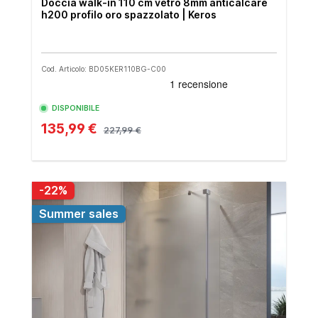
Doccia walk-in 110 cm vetro 8mm anticalcare
h200 profilo oro spazzolato | Keros
Cod. Articolo: BD05KER110BG-C00
DISPONIBILE
135,99 €
227,99 €
-22%
Summer sales