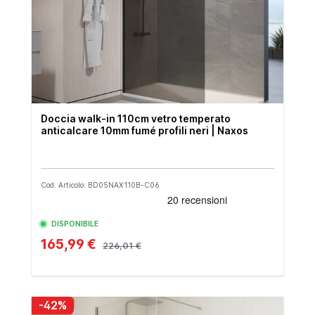
Doccia walk-in 110cm vetro temperato
anticalcare 10mm fumé profili neri | Naxos
Cod. Articolo: BD05NAX110B-C06
DISPONIBILE
165,99 €
226,01 €
-42%