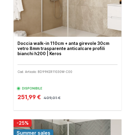
Doccia walk-in 110cm + anta girevole 30cm
vetro 8mm trasparente anticalcare profili
bianchi h200 | Keros
Cod. Articolo: BD99KER11030W-C00
DISPONIBILE
251,99 €
409,01 €
-25%
Summer sales