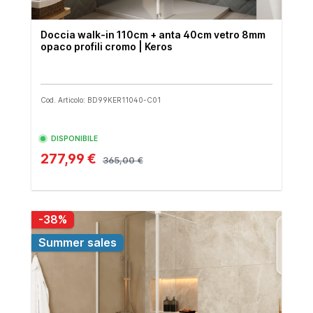
Doccia walk-in 110cm + anta 40cm vetro 8mm
opaco profili cromo | Keros
Cod. Articolo: BD99KER11040-C01
DISPONIBILE
277,99 €
365,00 €
-38%
Summer sales