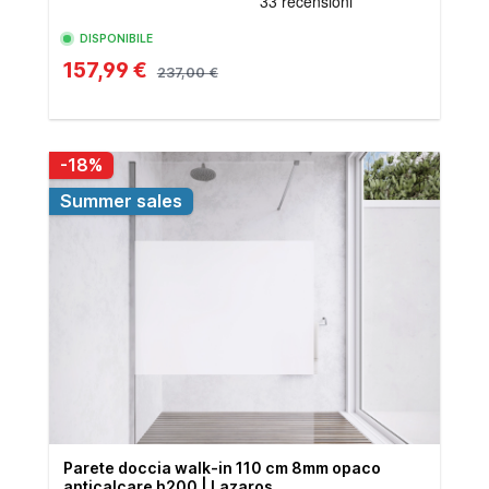
DISPONIBILE
157,99 €
237,00 €
-18%
Summer sales
Parete doccia walk-in 110 cm 8mm opaco
anticalcare h200 | Lazaros