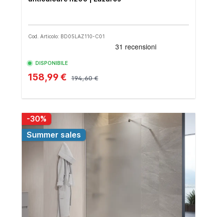
Cod. Articolo: BD05LAZ110-C01
DISPONIBILE
158,99 €
194,60 €
-30%
Summer sales