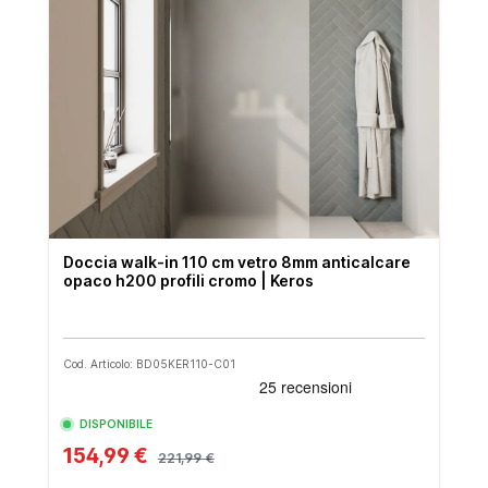
Doccia walk-in 110 cm vetro 8mm anticalcare
opaco h200 profili cromo | Keros
Cod. Articolo: BD05KER110-C01
DISPONIBILE
154,99 €
221,99 €