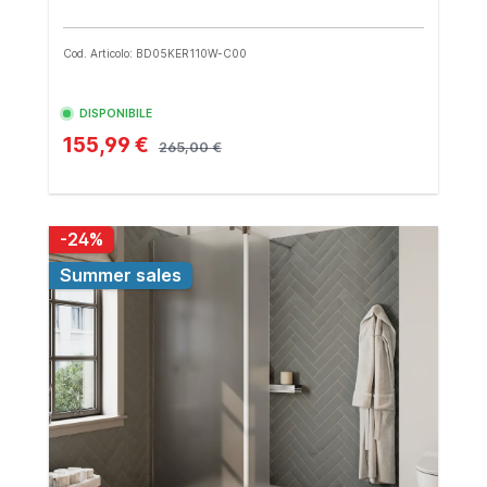
Cod. Articolo: BD05KER110W-C00
DISPONIBILE
155,99 €
265,00 €
-24%
Summer sales