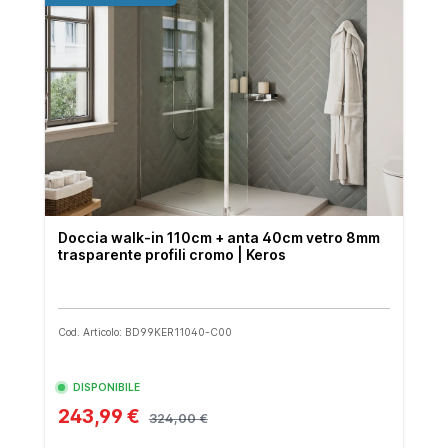
Doccia walk-in 110cm + anta 40cm vetro 8mm
trasparente profili cromo | Keros
Cod. Articolo: BD99KER11040-C00
DISPONIBILE
243,99 €
324,00 €