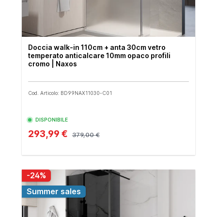
Doccia walk-in 110cm + anta 30cm vetro
temperato anticalcare 10mm opaco profili
cromo | Naxos
Cod. Articolo: BD99NAX11030-C01
DISPONIBILE
293,99 €
379,00 €
-24%
Summer sales