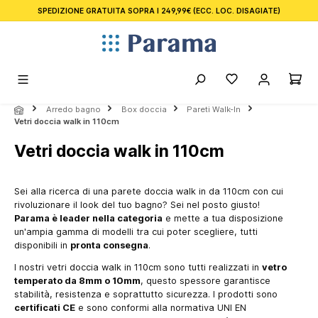
SPEDIZIONE GRATUITA SOPRA I 249,99€
(ECC. LOC. DISAGIATE)
nuto principale
Arredo bagno
Box doccia
Pareti Walk-In
Vetri doccia walk in 110cm
Vetri doccia walk in 110cm
Sei alla ricerca di una parete doccia walk in da 110cm con cui
rivoluzionare il look del tuo bagno? Sei nel posto giusto!
Parama è leader nella categoria
e mette a tua disposizione
un'ampia gamma di modelli tra cui poter scegliere, tutti
disponibili in
pronta consegna
.
I nostri vetri doccia walk in 110cm sono tutti realizzati in
vetro
temperato da 8mm o 10mm
, questo spessore garantisce
stabilità, resistenza e soprattutto sicurezza. I prodotti sono
certificati CE
e sono conformi alla normativa UNI EN