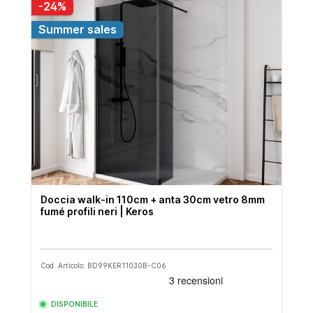
-24%
Summer sales
Doccia walk-in 110cm + anta 30cm vetro 8mm
fumé profili neri | Keros
Cod. Articolo: BD99KER11030B-C06
DISPONIBILE