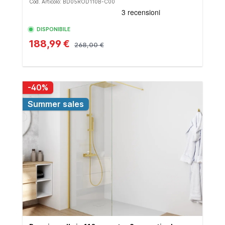
Cod. Articolo: BD05ROD110B-C00
DISPONIBILE
188,99 €
268,00 €
-40%
Summer sales