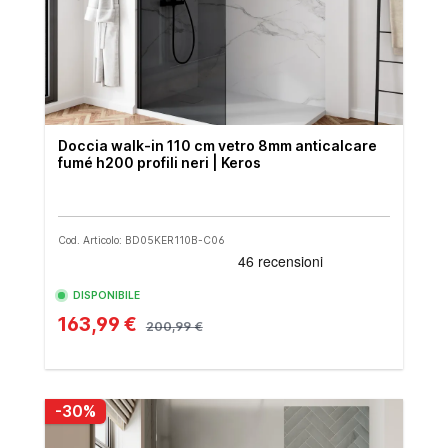
Doccia walk-in 110 cm vetro 8mm anticalcare
fumé h200 profili neri | Keros
Cod. Articolo: BD05KER110B-C06
DISPONIBILE
163,99 €
200,99 €
-30%