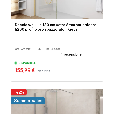
Doccia walk-in 130 cm vetro 8mm anticalcare
h200 profilo oro spazzolato | Keros
Cod. Articolo: BD05KER130BG-C00
DISPONIBILE
155,99 €
257,99 €
-42%
Summer sales