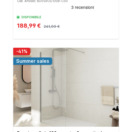
Cod. Articolo: BD05ROD130B-C00
DISPONIBILE
188,99 €
261,00 €
-41%
Summer sales