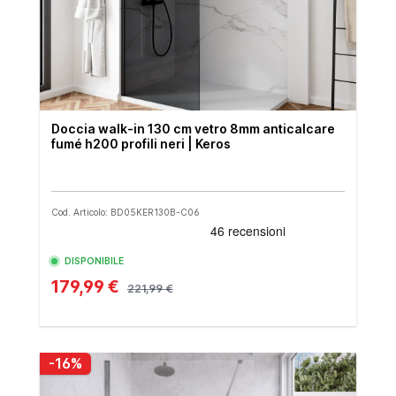
Doccia walk-in 130 cm vetro 8mm anticalcare
fumé h200 profili neri | Keros
Cod. Articolo: BD05KER130B-C06
DISPONIBILE
179,99 €
221,99 €
-16%