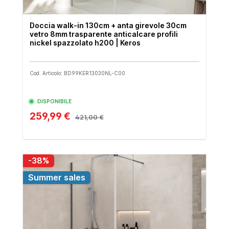
Doccia walk-in 130cm + anta girevole 30cm
vetro 8mm trasparente anticalcare profili
nickel spazzolato h200 | Keros
Cod. Articolo: BD99KER13030NL-C00
DISPONIBILE
259,99 €
421,00 €
-38%
Summer sales