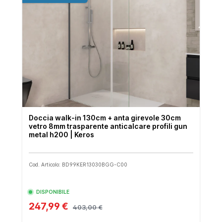
Doccia walk-in 130cm + anta girevole 30cm
vetro 8mm trasparente anticalcare profili gun
metal h200 | Keros
Cod. Articolo: BD99KER13030BGG-C00
DISPONIBILE
247,99 €
403,00 €