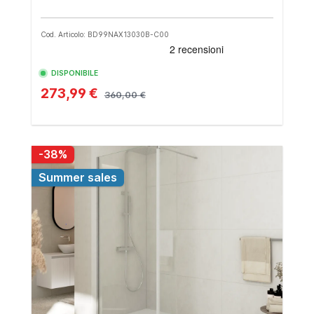
Cod. Articolo: BD99NAX13030B-C00
DISPONIBILE
273,99 €
360,00 €
-38%
Summer sales