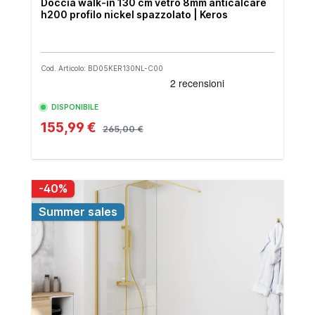
Doccia walk-in 130 cm vetro 8mm anticalcare
h200 profilo nickel spazzolato | Keros
Cod. Articolo: BD05KER130NL-C00
DISPONIBILE
155,99 €
265,00 €
-40%
Summer sales