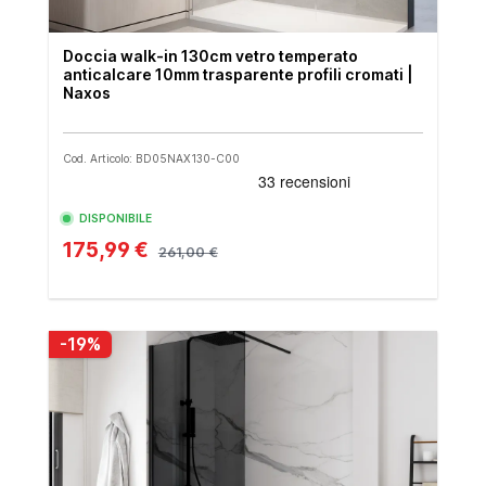
Doccia walk-in 130cm vetro temperato
anticalcare 10mm trasparente profili cromati |
Naxos
Cod. Articolo: BD05NAX130-C00
DISPONIBILE
175,99 €
261,00 €
-19%