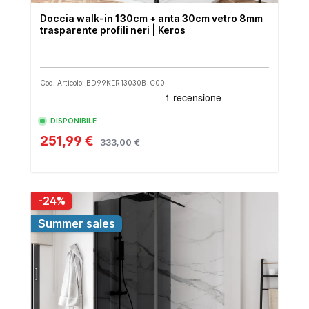
Doccia walk-in 130cm + anta 30cm vetro 8mm
trasparente profili neri | Keros
Cod. Articolo: BD99KER13030B-C00
DISPONIBILE
251,99 €
333,00 €
-24%
Summer sales