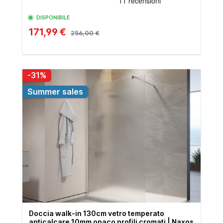
DISPONIBILE
171,99 €
256,00 €
-31%
Summer sales
Doccia walk-in 130cm vetro temperato
anticalcare 10mm opaco profili cromati | Naxos