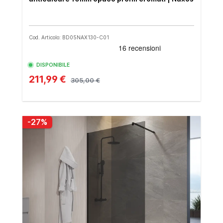
Cod. Articolo: BD05NAX130-C01
DISPONIBILE
211,99 €
305,00 €
-27%