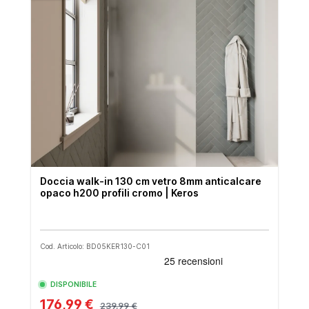
Doccia walk-in 130 cm vetro 8mm anticalcare
opaco h200 profili cromo | Keros
Cod. Articolo: BD05KER130-C01
DISPONIBILE
176,99 €
239,99 €