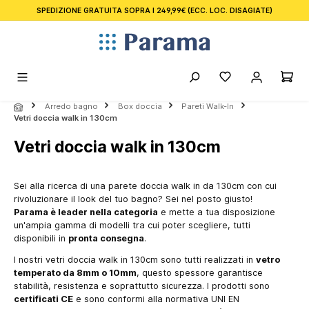
SPEDIZIONE GRATUITA SOPRA I 249,99€
(ECC. LOC. DISAGIATE)
nuto principale
Arredo bagno
Box doccia
Pareti Walk-In
Vetri doccia walk in 130cm
Vetri doccia walk in 130cm
Sei alla ricerca di una parete doccia walk in da 130cm con cui
rivoluzionare il look del tuo bagno? Sei nel posto giusto!
Parama è leader nella categoria
e mette a tua disposizione
un'ampia gamma di modelli tra cui poter scegliere, tutti
disponibili in
pronta consegna
.
I nostri vetri doccia walk in 130cm sono tutti realizzati in
vetro
temperato da 8mm o 10mm
, questo spessore garantisce
stabilità, resistenza e soprattutto sicurezza. I prodotti sono
certificati CE
e sono conformi alla normativa UNI EN