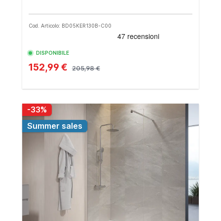
Cod. Articolo: BD05KER130B-C00
DISPONIBILE
152,99 €
205,98 €
-33%
Summer sales