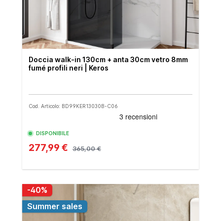
Doccia walk-in 130cm + anta 30cm vetro 8mm
fumé profili neri | Keros
Cod. Articolo: BD99KER13030B-C06
DISPONIBILE
277,99 €
365,00 €
-40%
Summer sales