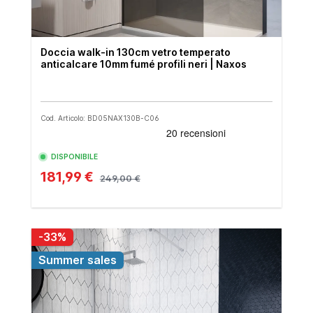
Doccia walk-in 130cm vetro temperato
anticalcare 10mm fumé profili neri | Naxos
Cod. Articolo: BD05NAX130B-C06
DISPONIBILE
181,99 €
249,00 €
-33%
Summer sales