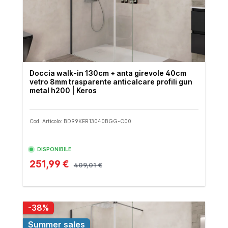
Doccia walk-in 130cm + anta girevole 40cm
vetro 8mm trasparente anticalcare profili gun
metal h200 | Keros
Cod. Articolo: BD99KER13040BGG-C00
DISPONIBILE
251,99 €
409,01 €
-38%
Summer sales