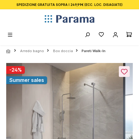
SPEDIZIONE GRATUITA SOPRA I 249,99€
(ECC. LOC. DISAGIATE)
nuto principale
Arredo bagno
Box doccia
Pareti Walk-In
Salta la galleria di immagini
-24%
Summer sales