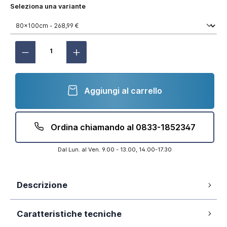
Seleziona una variante
Aggiungi al carrello
Ordina chiamando al 0833-1852347
Dal Lun. al Ven. 9.00 - 13.00, 14.00-17.30
Descrizione
Apertura a libro da 100cm
Caratteristiche tecniche
Vetro 6mm trasparente