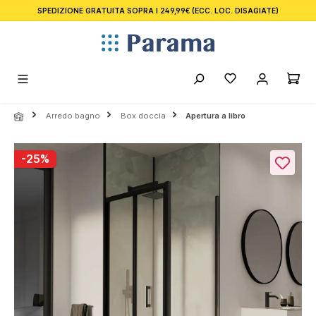
SPEDIZIONE GRATUITA SOPRA I 249,99€
(ECC. LOC. DISAGIATE)
nuto principale
Arredo bagno
Box doccia
Apertura a libro
Salta la galleria di immagini
-25%