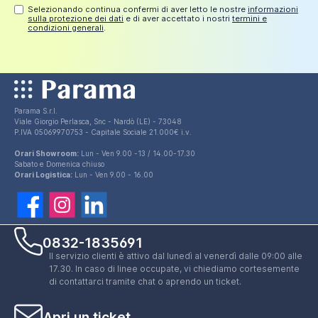
Selezionando continua confermi di aver letto le nostre
informazioni
sulla protezione dei dati
e di aver accettato i nostri
termini e
condizioni generali
.
Parama S.r.l.
Viale Giorgio Perlasca, Snc - Nardò (LE) - 73048
P.IVA 05069970753 - Capitale Sociale 21.000€ i.v.
Orari Showroom:
Lun - Ven 9.00 -13 / 14.00-17.30
Sabato e Domenica chiuso
Orari Logistica:
Lun - Ven 9.00 - 16.00
0832-1835691
Il servizio clienti è attivo dal lunedì al venerdì dalle 09:00 alle
17.30. In caso di linee occupate, vi chiediamo cortesemente
di contattarci tramite chat o aprendo un ticket.
Apri un ticket