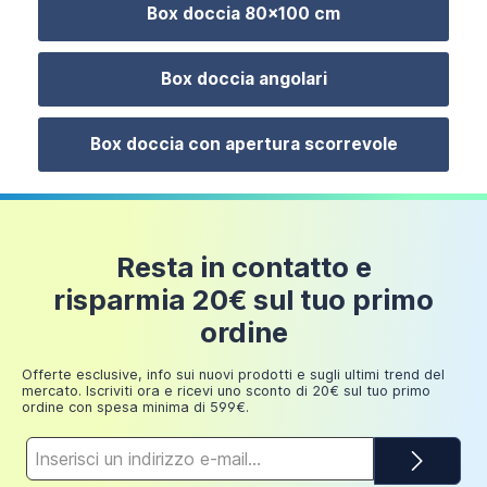
24 euro
Box doccia 80x100 cm
200 euro
Il
piatto doccia non è incluso
ma potrai
comodamente scegliere il tuo preferito tra i tanti
Fino a
Box doccia angolari
modelli a disposizione sul nostro store.
249,98
30 euro
euro
Box doccia con apertura scorrevole
Box doccia 80x100 cm vetro 6mm trasparente
scorrevole h185 | Bali
Resta in contatto e
229,00 €
risparmia 20€ sul tuo primo
ordine
Offerte esclusive, info sui nuovi prodotti e sugli ultimi trend del
mercato. Iscriviti ora e ricevi uno sconto di 20€ sul tuo primo
ordine con spesa minima di 599€.
Indirizzo
e-
mail*