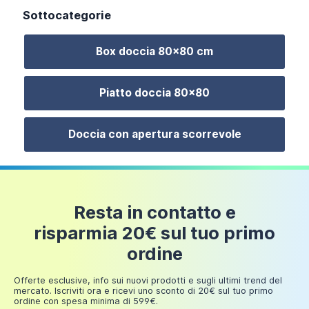
150 euro
Sottocategorie
Fino a
24 euro
Box doccia 80x80 cm
200 euro
Fino a
Piatto doccia 80x80
249,98
30 euro
euro
Doccia con apertura scorrevole
Box doccia 80x80 cm apertura angolare profili
alluminio bianco e cristalli temperati da 4mm
Serigrafato | Ibiza
Resta in contatto e
risparmia 20€ sul tuo primo
131,00 €
ordine
Offerte esclusive, info sui nuovi prodotti e sugli ultimi trend del
mercato. Iscriviti ora e ricevi uno sconto di 20€ sul tuo primo
ordine con spesa minima di 599€.