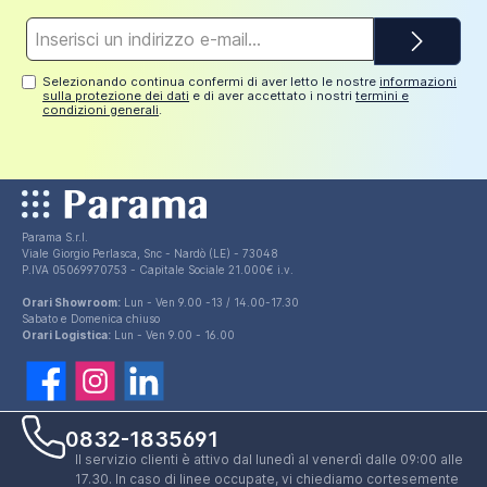
Indirizzo
e-
mail*
Selezionando continua confermi di aver letto le nostre
informazioni
sulla protezione dei dati
e di aver accettato i nostri
termini e
condizioni generali
.
Parama S.r.l.
Viale Giorgio Perlasca, Snc - Nardò (LE) - 73048
P.IVA 05069970753 - Capitale Sociale 21.000€ i.v.
Orari Showroom:
Lun - Ven 9.00 -13 / 14.00-17.30
Sabato e Domenica chiuso
Orari Logistica:
Lun - Ven 9.00 - 16.00
0832-1835691
Il servizio clienti è attivo dal lunedì al venerdì dalle 09:00 alle
17.30. In caso di linee occupate, vi chiediamo cortesemente