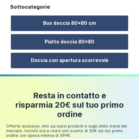
150 euro
Sottocategorie
Fino a
24 euro
Box doccia 80x80 cm
200 euro
Fino a
Piatto doccia 80x80
249,98
30 euro
euro
Doccia con apertura scorrevole
Box doccia 80x80 cm semicircolare profili
alluminio bianco e cristalli temperati da 4mm
Trasparente | Ibiza
Resta in contatto e
risparmia 20€ sul tuo primo
154,00 €
ordine
Offerte esclusive, info sui nuovi prodotti e sugli ultimi trend del
mercato. Iscriviti ora e ricevi uno sconto di 20€ sul tuo primo
ordine con spesa minima di 599€.