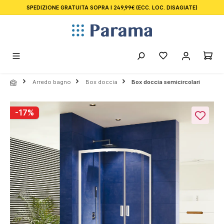
SPEDIZIONE GRATUITA SOPRA I 249,99€
(ECC. LOC. DISAGIATE)
nuto principale
Arredo bagno
Box doccia
Box doccia semicircolari
Salta la galleria di immagini
-17%