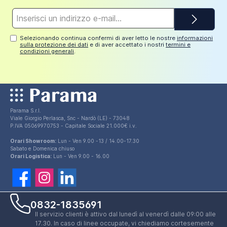
Indirizzo
e-
mail*
Selezionando continua confermi di aver letto le nostre
informazioni
sulla protezione dei dati
e di aver accettato i nostri
termini e
condizioni generali
.
Parama S.r.l.
Viale Giorgio Perlasca, Snc - Nardò (LE) - 73048
P.IVA 05069970753 - Capitale Sociale 21.000€ i.v.
Orari Showroom:
Lun - Ven 9.00 -13 / 14.00-17.30
Sabato e Domenica chiuso
Orari Logistica:
Lun - Ven 9.00 - 16.00
0832-1835691
Il servizio clienti è attivo dal lunedì al venerdì dalle 09:00 alle
17.30. In caso di linee occupate, vi chiediamo cortesemente