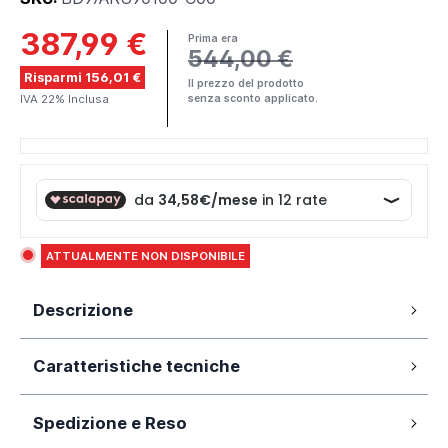
387,99 €
Prima era
544,00 €
Risparmi 156,01 €
Il prezzo del prodotto
IVA 22% Inclusa
senza sconto applicato.
ATTUALMENTE NON DISPONIBILE
Descrizione
Profili ultraslim in alluminio anodizzato con spessore
Caratteristiche tecniche
1.2mm
Apertura a libro
Easy-installation: montaggio facilitato
Spedizione e Reso
90x100cm
Dimensione:
Vetro temperato 6mm trasparente