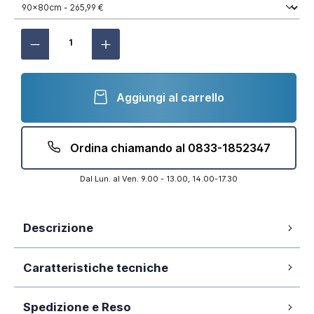
Aggiungi al carrello
Ordina chiamando al 0833-1852347
Dal Lun. al Ven. 9.00 - 13.00, 14.00-17.30
Descrizione
Apertura a battente da 90cm
Caratteristiche tecniche
Vetro 6mm opaco
Altezza 190cm
Installazione reversibile
Spedizione e Reso
80x90cm
Dimensione: