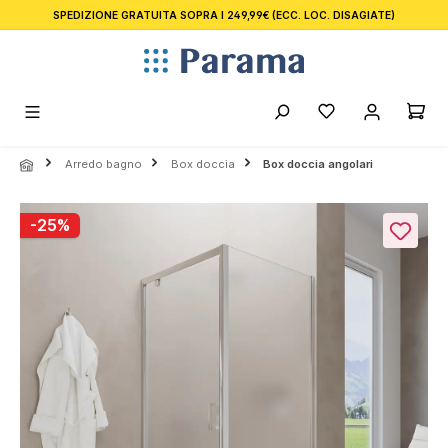
SPEDIZIONE GRATUITA SOPRA I 249,99€
(ECC. LOC. DISAGIATE)
nuto principale
Arredo bagno
Box doccia
Box doccia angolari
Salta la galleria di immagini
-25%