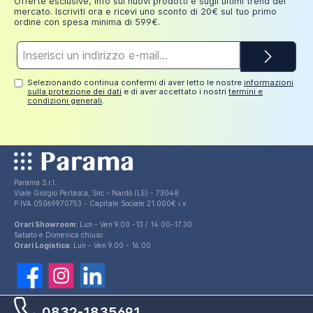
Offerte esclusive, info sui nuovi prodotti e sugli ultimi trend del
mercato. Iscriviti ora e ricevi uno sconto di 20€ sul tuo primo
ordine con spesa minima di 599€.
Indirizzo
e-
mail*
Selezionando continua confermi di aver letto le nostre
informazioni
sulla protezione dei dati
e di aver accettato i nostri
termini e
condizioni generali
.
Parama S.r.l.
Viale Giorgio Perlasca, Snc - Nardò (LE) - 73048
P.IVA 05069970753 - Capitale Sociale 21.000€ i.v.
Orari Showroom:
Lun - Ven 9.00 -13 / 14.00-17.30
Sabato e Domenica chiuso
Orari Logistica:
Lun - Ven 9.00 - 16.00
0832-1835691