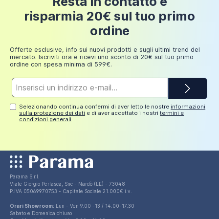
Resta in contatto e
200 euro
modo da potersi adattare anche a pareti con
risparmia 20€ sul tuo primo
238,99 €
fuori squadro
.
Fino a
ordine
249,98
30 euro
Il
piatto doccia non è incluso
ma puoi scegliere il
euro
tuo preferito tra i vari modelli disponibili nel nostro
Offerte esclusive, info sui nuovi prodotti e sugli ultimi trend del
mercato. Iscriviti ora e ricevi uno sconto di 20€ sul tuo primo
store.
ordine con spesa minima di 599€.
Indirizzo
e-
mail*
Selezionando continua confermi di aver letto le nostre
informazioni
sulla protezione dei dati
e di aver accettato i nostri
termini e
condizioni generali
.
Parama S.r.l.
Viale Giorgio Perlasca, Snc - Nardò (LE) - 73048
P.IVA 05069970753 - Capitale Sociale 21.000€ i.v.
Orari Showroom:
Lun - Ven 9.00 -13 / 14.00-17.30
Sabato e Domenica chiuso