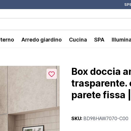
SPE
nterno
Arredo giardino
Cucina
SPA
Illumin
Box doccia a
trasparente. 
parete fissa 
SKU:
BD98HAW7070-C00