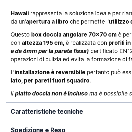
Hawaii
rappresenta la soluzione ideale per ri
da un'
apertura a libro
che permette l'
utilizzo
Questo
box doccia angolare 70x70 cm
è perf
con
altezza 195 cm
, è realizzata con
profili i
e da 6mm per la parete fissa)
certificato EN12
operazioni di pulizia ed evita la formazione di fa
L'
installazione è reversibile
pertanto può esse
lato, per pareti fuori squadro
.
Il
piatto doccia non è incluso
ma è possibile sc
Caratteristiche tecniche
Spedizione e Reso
Dimensione: