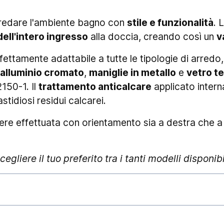
arredare l'ambiente bagno con
stile e funzionalità
. 
 dell'intero ingresso
alla doccia, creando così un
v
ettamente adattabile a tutte le tipologie di arredo,
n alluminio cromato
,
maniglie in metallo
e
vetro t
150-1. Il
trattamento anticalcare
applicato interna
stidiosi residui calcarei.
re effettuata con orientamento sia a destra che a 
egliere il tuo preferito tra i tanti modelli disponibi