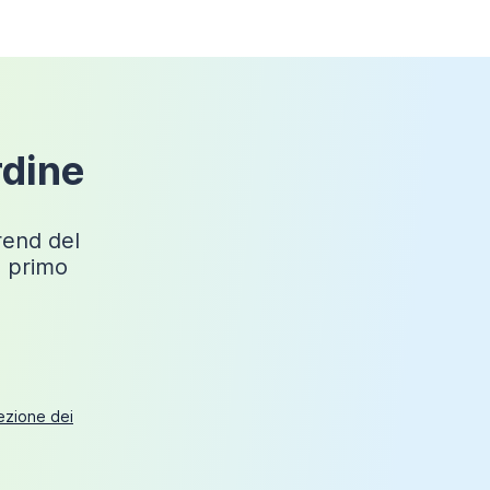
Si
Metallo
Hawaii
rdine
70cm
Cromato
trend del
o primo
Angolare
Sì
tezione dei