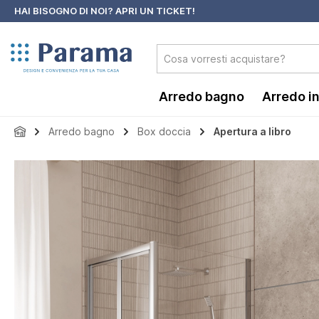
HAI BISOGNO DI NOI?
APRI UN TICKET!
 ricerca
Passa alla navigazione principale
Arredo bagno
Arredo i
Arredo bagno
Box doccia
Apertura a libro
Salta la galleria di immagini