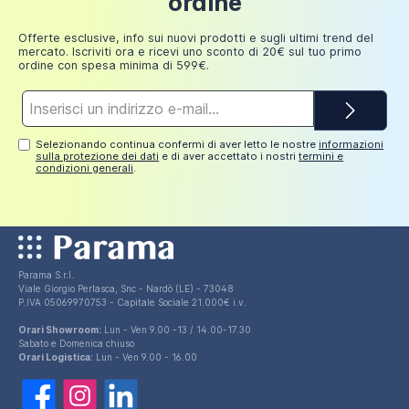
ordine
249,98
30 euro
euro
Offerte esclusive, info sui nuovi prodotti e sugli ultimi trend del
mercato. Iscriviti ora e ricevi uno sconto di 20€ sul tuo primo
ordine con spesa minima di 599€.
Indirizzo
e-
mail*
Selezionando continua confermi di aver letto le nostre
informazioni
sulla protezione dei dati
e di aver accettato i nostri
termini e
condizioni generali
.
Parama S.r.l.
Viale Giorgio Perlasca, Snc - Nardò (LE) - 73048
P.IVA 05069970753 - Capitale Sociale 21.000€ i.v.
Orari Showroom:
Lun - Ven 9.00 -13 / 14.00-17.30
Sabato e Domenica chiuso
Orari Logistica:
Lun - Ven 9.00 - 16.00