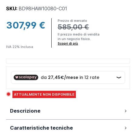
SKU:
BD98HAW10080-C01
Prezzo di mercato
307,99 €
585,00 €
×
Il prezzo medio di vendita
in un negozio fisico.
Making
Scopri di più
IVA 22% Inclusa
Everything
Affordable
Parama è un
brand DTC
(Direct-to-
consumer) ciò
significa che
ATTUALMENTE NON DISPONIBILE
produciamo e
spediamo
Descrizione
direttamente a
te
prodotti di
Box doccia 80x100 cm con porta a libro
alta qualità
al
Caratteristiche tecniche
da 100 cm e parete fissa da 80 cm, vetro
miglior prezzo