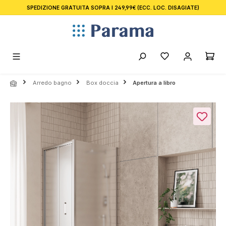
SPEDIZIONE GRATUITA SOPRA I 249,99€
(ECC. LOC. DISAGIATE)
nuto principale
Arredo bagno
Box doccia
Apertura a libro
Salta la galleria di immagini