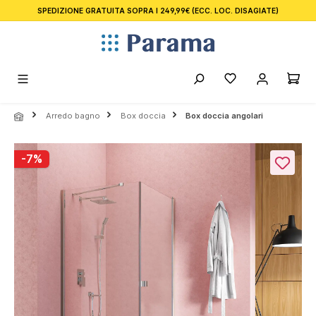
SPEDIZIONE GRATUITA SOPRA I 249,99€
(ECC. LOC. DISAGIATE)
nuto principale
Arredo bagno
Box doccia
Box doccia angolari
Salta la galleria di immagini
-7%