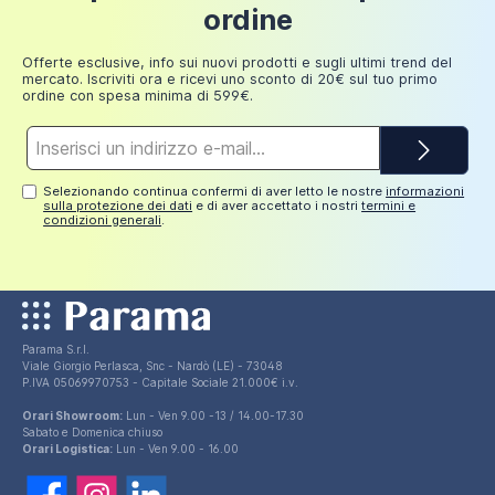
Fino a
ordine
249,98
30 euro
Il
piatto doccia non è incluso
ma è possibile
euro
scegliere il vostro preferito tra i tanti modelli
Offerte esclusive, info sui nuovi prodotti e sugli ultimi trend del
mercato. Iscriviti ora e ricevi uno sconto di 20€ sul tuo primo
disponibili all'interno della sezione dedicata.
ordine con spesa minima di 599€.
Indirizzo
e-
mail*
Selezionando continua confermi di aver letto le nostre
informazioni
sulla protezione dei dati
e di aver accettato i nostri
termini e
condizioni generali
.
Parama S.r.l.
Viale Giorgio Perlasca, Snc - Nardò (LE) - 73048
P.IVA 05069970753 - Capitale Sociale 21.000€ i.v.
Orari Showroom:
Lun - Ven 9.00 -13 / 14.00-17.30
Sabato e Domenica chiuso
Orari Logistica:
Lun - Ven 9.00 - 16.00