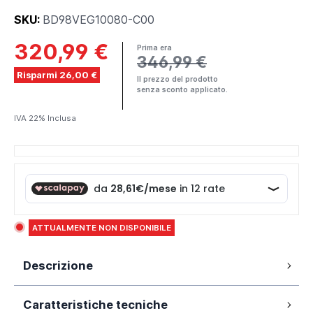
SKU:
BD98VEG10080-C00
320,99 €
Prima era
346,99 €
Risparmi 26,00 €
Il prezzo del prodotto
senza sconto applicato.
IVA 22% Inclusa
ATTUALMENTE NON DISPONIBILE
Descrizione
Box doccia 80x100 cm con porta a
Caratteristiche tecniche
battente da 100cm e parete fissa da