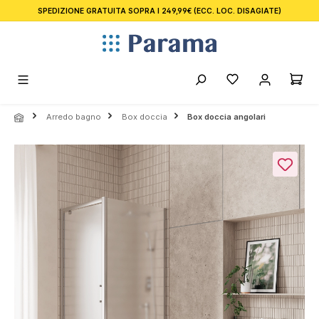
SPEDIZIONE GRATUITA SOPRA I 249,99€
(ECC. LOC. DISAGIATE)
nuto principale
Arredo bagno
Box doccia
Box doccia angolari
Salta la galleria di immagini