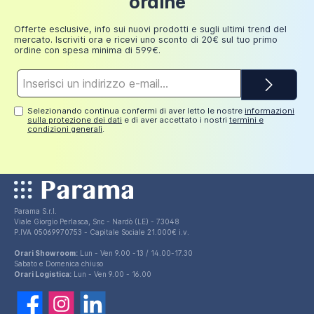
ordine
249,98
30 euro
euro
Offerte esclusive, info sui nuovi prodotti e sugli ultimi trend del
mercato. Iscriviti ora e ricevi uno sconto di 20€ sul tuo primo
ordine con spesa minima di 599€.
Indirizzo
e-
mail*
Selezionando continua confermi di aver letto le nostre
informazioni
sulla protezione dei dati
e di aver accettato i nostri
termini e
condizioni generali
.
Parama S.r.l.
Viale Giorgio Perlasca, Snc - Nardò (LE) - 73048
P.IVA 05069970753 - Capitale Sociale 21.000€ i.v.
Orari Showroom:
Lun - Ven 9.00 -13 / 14.00-17.30
Sabato e Domenica chiuso
Orari Logistica:
Lun - Ven 9.00 - 16.00