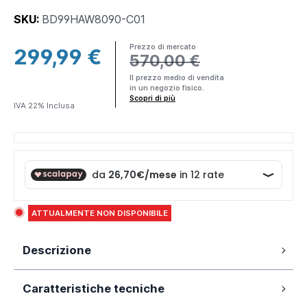
SKU:
BD99HAW8090-C01
Prezzo di mercato
299,99 €
570,00 €
×
Il prezzo medio di vendita
in un negozio fisico.
Making
Scopri di più
IVA 22% Inclusa
Everything
Affordable
Parama è un
brand DTC
(Direct-to-
consumer) ciò
significa che
ATTUALMENTE NON DISPONIBILE
produciamo e
spediamo
Descrizione
direttamente a
te
prodotti di
Box doccia 80x90 cm con porta a
alta qualità
al
Caratteristiche tecniche
battente da 80 cm e parete fissa da 90
miglior prezzo