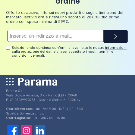
ordine
249,98
30 euro
euro
Offerte esclusive, info sui nuovi prodotti e sugli ultimi trend del
mercato. Iscriviti ora e ricevi uno sconto di 20€ sul tuo primo
ordine con spesa minima di 599€.
Indirizzo
e-
mail*
Selezionando continua confermi di aver letto le nostre
informazioni
sulla protezione dei dati
e di aver accettato i nostri
termini e
condizioni generali
.
Parama S.r.l.
Viale Giorgio Perlasca, Snc - Nardò (LE) - 73048
P.IVA 05069970753 - Capitale Sociale 21.000€ i.v.
Orari Showroom:
Lun - Ven 9.00 -13 / 14.00-17.30
Sabato e Domenica chiuso
Orari Logistica:
Lun - Ven 9.00 - 16.00