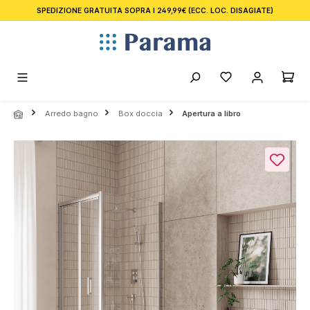
SPEDIZIONE GRATUITA SOPRA I 249,99€
(ECC. LOC. DISAGIATE)
nuto principale
Arredo bagno
Box doccia
Apertura a libro
Salta la galleria di immagini