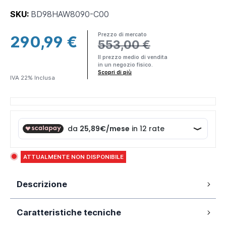
SKU:
BD98HAW8090-C00
Prezzo di mercato
290,99 €
553,00 €
×
Il prezzo medio di vendita
in un negozio fisico.
Making
Scopri di più
IVA 22% Inclusa
Everything
Affordable
Parama è un
brand DTC
(Direct-to-
consumer) ciò
significa che
ATTUALMENTE NON DISPONIBILE
produciamo e
spediamo
Descrizione
direttamente a
te
prodotti di
Box doccia 80x90 cm con porta a libro da
alta qualità
al
Caratteristiche tecniche
80 cm e parete fissa da 90 cm, vetro
miglior prezzo