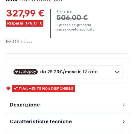
327,99 €
Prima era
506,00 €
Risparmi 178,01 €
Il prezzo del prodotto
senza sconto applicato.
IVA 22% Inclusa
ATTUALMENTE NON DISPONIBILE
Descrizione
Box doccia 70x90 cm con apertura a
Caratteristiche tecniche
doppia battente in cristallo temperato
opaco da 6mm anticalcare mod. Vega