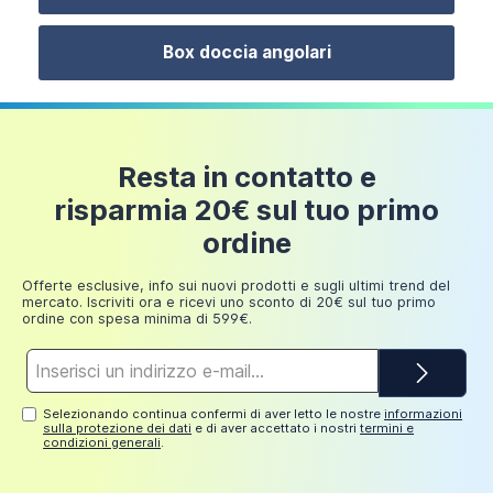
euro
Si prega di notare che il
piatto doccia non è incluso
ma è possibile scegliere il vostro preferito tra i tanti
Box doccia angolari
modelli disponibili all'interno della sezione dedicata.
Box doccia angolare a doppia battente 70x90
cm in vetro 6mm opaco | Vega
Resta in contatto e
327,99 €
risparmia 20€ sul tuo primo
ordine
Offerte esclusive, info sui nuovi prodotti e sugli ultimi trend del
mercato. Iscriviti ora e ricevi uno sconto di 20€ sul tuo primo
ordine con spesa minima di 599€.
Indirizzo
e-
mail*
Selezionando continua confermi di aver letto le nostre
informazioni
sulla protezione dei dati
e di aver accettato i nostri
termini e
condizioni generali
.