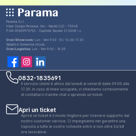
Parama S.r.l.
Viale Giorgio Perlasca, Snc - Nardò (LE) - 73048
P.IVA 05069970753 - Capitale Sociale 21.000€ i.v.
Orari Showroom:
Lun - Ven 9.00 -13 / 14.00-17.30
Sabato e Domenica chiuso
Orari Logistica:
Lun - Ven 9.00 - 16.00
0832-1835691
Il servizio clienti è attivo dal lunedì al venerdì dalle 09:00 alle
17.30. In caso di linee occupate, vi chiediamo cortesemente
di contattarci tramite chat o aprendo un ticket.
Apri un ticket
Aprire un ticket è il modo migliore per ricevere supporto dal
nostro customer service. Ci impegniamo nel garantire una
risposta a tutte le vostre richieste entro e non oltre 24/48
ore lavorative.