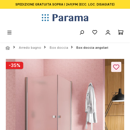
SPEDIZIONE GRATUITA SOPRA I 249,99€
(ECC. LOC. DISAGIATE)
nuto principale
Arredo bagno
Box doccia
Box doccia angolari
Salta la galleria di immagini
-35%