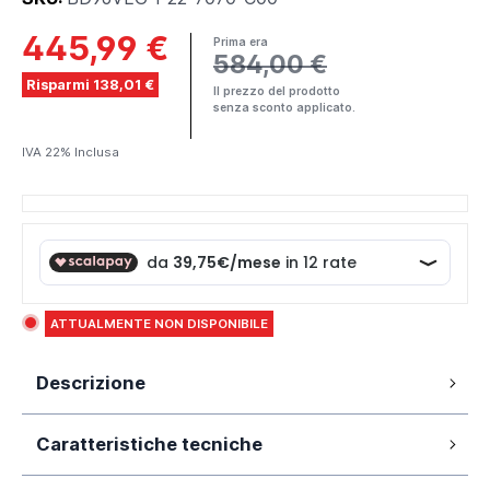
445,99 €
Prima era
584,00 €
Risparmi 138,01 €
Il prezzo del prodotto
senza sconto applicato.
IVA 22% Inclusa
ATTUALMENTE NON DISPONIBILE
Descrizione
Box doccia 85x85 cm con apertura a
Caratteristiche tecniche
doppia battente (porta battente da 70cm,
porta battente da 70cm, no. 2 pareti fisse