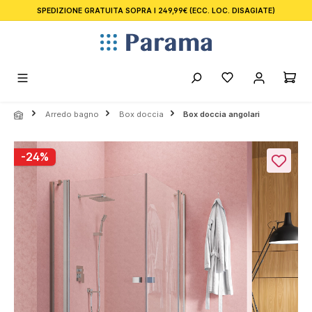
SPEDIZIONE GRATUITA SOPRA I 249,99€
(ECC. LOC. DISAGIATE)
nuto principale
Arredo bagno
Box doccia
Box doccia angolari
Salta la galleria di immagini
-24%