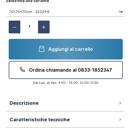
Seleziona una variante
Aggiungi al carrello
Ordina chiamando al 0833-1852347
Dal Lun. al Ven. 9.00 - 13.00, 14.00-17.30
Descrizione
Tre lati
Caratteristiche tecniche
Angolare scorrevole 70x70cm, parete fissa da
70cm