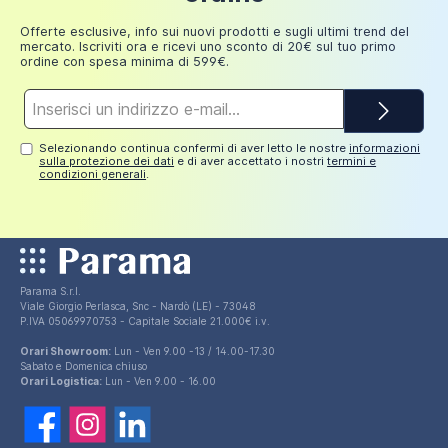
249,98
30 euro
Aggiungi al carrello
euro
Offerte esclusive, info sui nuovi prodotti e sugli ultimi trend del
mercato. Iscriviti ora e ricevi uno sconto di 20€ sul tuo primo
ordine con spesa minima di 599€.
Indirizzo
e-
mail*
Selezionando continua confermi di aver letto le nostre
informazioni
sulla protezione dei dati
e di aver accettato i nostri
termini e
condizioni generali
.
Parama S.r.l.
Viale Giorgio Perlasca, Snc - Nardò (LE) - 73048
P.IVA 05069970753 - Capitale Sociale 21.000€ i.v.
Orari Showroom:
Lun - Ven 9.00 -13 / 14.00-17.30
Sabato e Domenica chiuso
Orari Logistica:
Lun - Ven 9.00 - 16.00