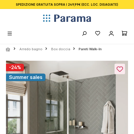
SPEDIZIONE GRATUITA SOPRA I 249,99€
(ECC. LOC. DISAGIATE)
nuto principale
Arredo bagno
Box doccia
Pareti Walk-In
Salta la galleria di immagini
-24%
Summer sales