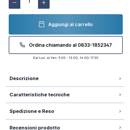
Aggiungi al carrello
Ordina chiamando al 0833-1852347
Dal Lun. al Ven. 9.00 - 13.00, 14.00-17.30
Descrizione
Ceramica bianca smaltata
Caratteristiche tecniche
Design moderno
Sedile slim a chiusura normale
Senza brida (Rimless)
Spedizione e Reso
2 anni
Garanzia:
Design Moderno
La nostra azienda si impegna a elaborare
Bianco
Colore:
Recensioni prodotto
tempestivamente gli ordini ed affidarli al corriere,
La
collezione I.Life A di Ideal Standard
è perfetta