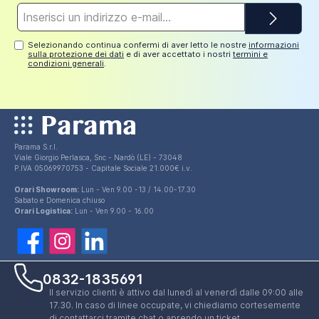
Indirizzo
e-
mail*
Selezionando continua confermi di aver letto le nostre
informazioni
sulla protezione dei dati
e di aver accettato i nostri
termini e
condizioni generali
.
Parama S.r.l.
Viale Giorgio Perlasca, Snc - Nardò (LE) - 73048
P.IVA 05069970753 - Capitale Sociale 21.000€ i.v.
Orari Showroom:
Lun - Ven 9.00 -13 / 14.00-17.30
Sabato e Domenica chiuso
Orari Logistica:
Lun - Ven 9.00 - 16.00
0832-1835691
Il servizio clienti è attivo dal lunedì al venerdì dalle 09:00 alle
17.30. In caso di linee occupate, vi chiediamo cortesemente
di contattarci tramite chat o aprendo un ticket.