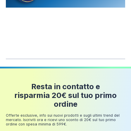
Importo
Costi di
Ordine
Spedizione
Fino a
6 euro
50 euro
Fino a
12 euro
100 euro
Fino a
18 euro
150 euro
IDEAL STANDARD Coppia di sanitari sospesi
con fissaggi a muro 180-230mm e sedile slim a
Fino a
24 euro
chiusura normale | I.Life A
Resta in contatto e
200 euro
risparmia 20€ sul tuo primo
404,99 €
Fino a
ordine
249,98
30 euro
Aggiungi al carrello
euro
Offerte esclusive, info sui nuovi prodotti e sugli ultimi trend del
mercato. Iscriviti ora e ricevi uno sconto di 20€ sul tuo primo
ordine con spesa minima di 599€.