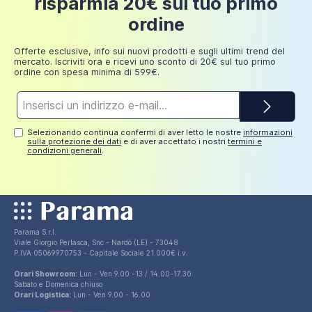
risparmia 20€ sul tuo primo
Fino a
ordine
249,98
30 euro
euro
Offerte esclusive, info sui nuovi prodotti e sugli ultimi trend del
mercato. Iscriviti ora e ricevi uno sconto di 20€ sul tuo primo
ordine con spesa minima di 599€.
Indirizzo
e-
mail*
Selezionando continua confermi di aver letto le nostre
informazioni
sulla protezione dei dati
e di aver accettato i nostri
termini e
condizioni generali
.
Parama S.r.l.
Viale Giorgio Perlasca, Snc - Nardò (LE) - 73048
P.IVA 05069970753 - Capitale Sociale 21.000€ i.v.
Orari Showroom:
Lun - Ven 9.00 -13 / 14.00-17.30
Sabato e Domenica chiuso
Orari Logistica:
Lun - Ven 9.00 - 16.00