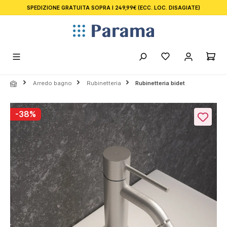
SPEDIZIONE GRATUITA SOPRA I 249,99€
(ECC. LOC. DISAGIATE)
nuto principale
Arredo bagno
Rubinetteria
Rubinetteria bidet
Salta la galleria di immagini
-38%