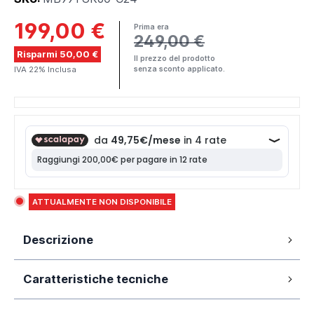
199,00 €
Prima era
249,00 €
Risparmi 50,00 €
Il prezzo del prodotto
IVA 22% Inclusa
senza sconto applicato.
ATTUALMENTE NON DISPONIBILE
Descrizione
Mobile bagno sospeso 60 cm rovere
Caratteristiche tecniche
albino con 2 cassetti soft-close, top in
legno altezza 3,6cm per lavabo in