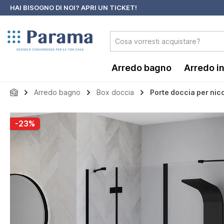
HAI BISOGNO DI NOI?
APRI UN TICKET!
 ricerca
Passa alla navigazione principale
Arredo bagno
Arredo i
Arredo bagno
Box doccia
Porte doccia per nic
Salta la galleria di immagini
-23%