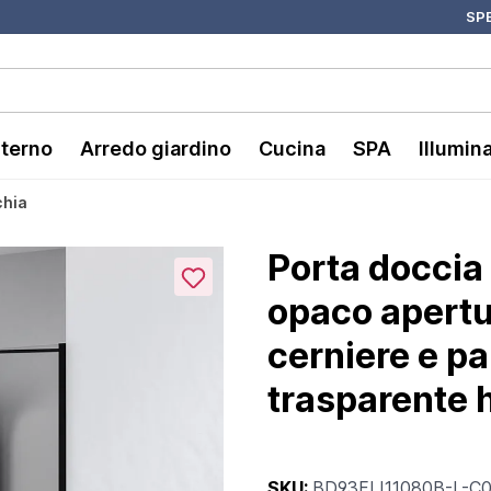
SPE
nterno
Arredo giardino
Cucina
SPA
Illumin
chia
Porta doccia
opaco apertur
cerniere e p
trasparente h
SKU:
BD93FIJ11080B-L-C