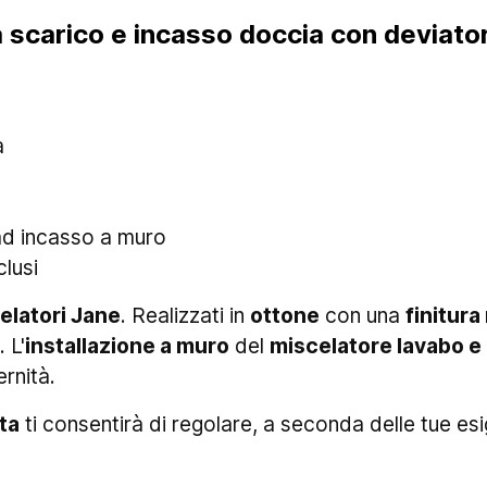
a scarico e incasso doccia con deviat
a
ad incasso a muro
clusi
elatori Jane
. Realizzati in
ottone
con una
finitur
 L'
installazione a muro
del
miscelatore lavabo e
rnità.
ta
ti consentirà di regolare, a seconda delle tue esi