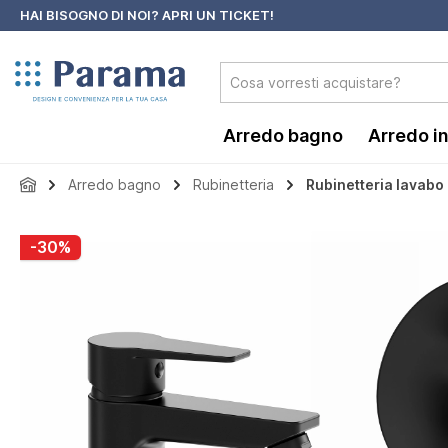
HAI BISOGNO DI NOI?
APRI UN TICKET!
 ricerca
Passa alla navigazione principale
Arredo bagno
Arredo i
Arredo bagno
Rubinetteria
Rubinetteria lavabo 
Salta la galleria di immagini
-30%