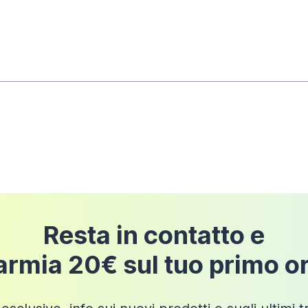
rni dalla data di consegna
dell'ordine a condizione 
pedizione
Resta in contatto e
armia 20€ sul tuo primo o