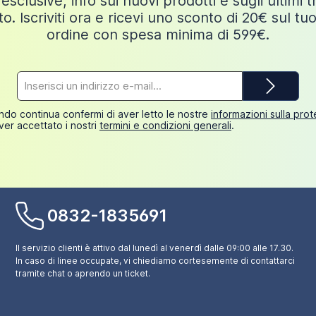
esclusive, info sui nuovi prodotti e sugli ultimi 
o. Iscriviti ora e ricevi uno sconto di 20€ sul tu
ordine con spesa minima di 599€.
Indirizzo
e-
mail*
do continua confermi di aver letto le nostre
informazioni sulla pro
ver accettato i nostri
termini e condizioni generali
.
0832-1835691
Il servizio clienti è attivo dal lunedì al venerdì dalle 09:00 alle 17.30.
In caso di linee occupate, vi chiediamo cortesemente di contattarci
tramite chat o aprendo un ticket.