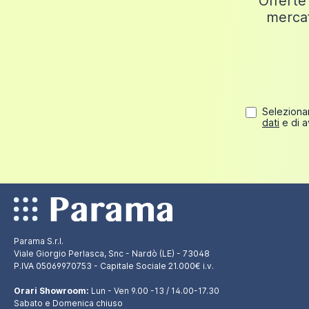
Offerte 
mercat
Selezionan
dati
e di a
Parama S.r.l.
Viale Giorgio Perlasca, Snc - Nardò (LE) - 73048
P.IVA 05069970753 - Capitale Sociale 21.000€ i.v.
Orari Showroom:
Lun - Ven 9.00 -13 / 14.00-17.30
Sabato e Domenica chiuso