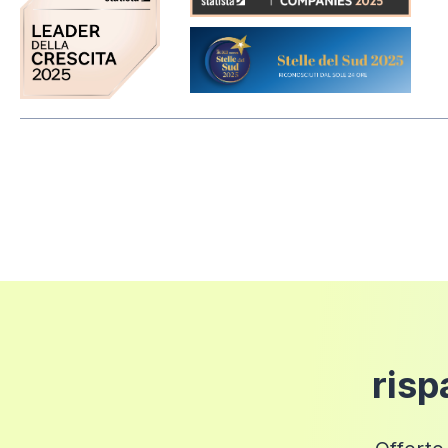
Il
reso
del prodotto è consentito
entro 14 gio
installato/utilizzato e che l'imballo sia integro.
Modello:
Costi di spedizione
Importo Ordine
Costi di S
Fino a 50 euro
6 euro
Fino a 100 euro
12 euro
Fino a 150 euro
18 euro
Fino a 200 euro
24 euro
risp
Fino a 249,98 euro
30 euro