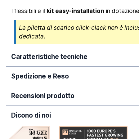
I flessibili e il
kit easy-installation
in dotazione 
La piletta di scarico click-clack non è inc
dedicata.
Caratteristiche tecniche
Spedizione e Reso
Cartuccia:
La nostra azienda si impegna a elaborare tempe
Garanzia:
Recensioni prodotto
dall'avvenuto pagamento. Si rende necessario 
Colore:
puramente orientativi, poiché legati a fatti circo
Dicono di noi
periodi dell'anno (come Natale, Black Friday e/o
Finitura:
predette tempistiche.
Materiale: