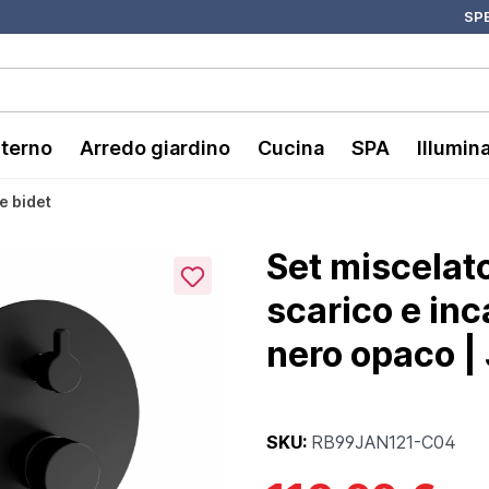
SPE
nterno
Arredo giardino
Cucina
SPA
Illumin
e bidet
Set miscelato
scarico e in
nero opaco |
SKU:
RB99JAN121-C04