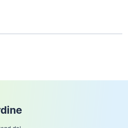
che il prodotto non sia mai stato
Jane
rdine