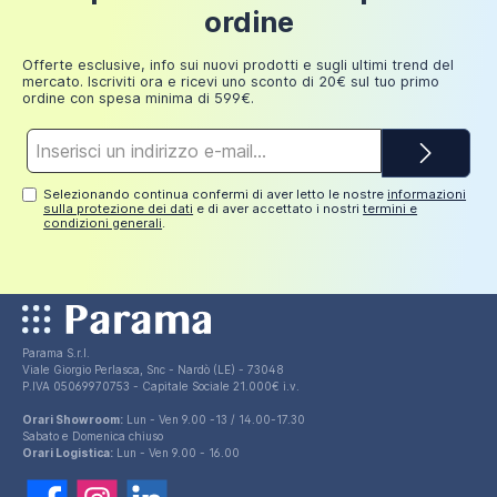
Fino a
ordine
249,98
30 euro
euro
Offerte esclusive, info sui nuovi prodotti e sugli ultimi trend del
mercato. Iscriviti ora e ricevi uno sconto di 20€ sul tuo primo
ordine con spesa minima di 599€.
Indirizzo
e-
mail*
Selezionando continua confermi di aver letto le nostre
informazioni
sulla protezione dei dati
e di aver accettato i nostri
termini e
condizioni generali
.
Parama S.r.l.
Viale Giorgio Perlasca, Snc - Nardò (LE) - 73048
P.IVA 05069970753 - Capitale Sociale 21.000€ i.v.
Orari Showroom:
Lun - Ven 9.00 -13 / 14.00-17.30
Sabato e Domenica chiuso
Orari Logistica:
Lun - Ven 9.00 - 16.00