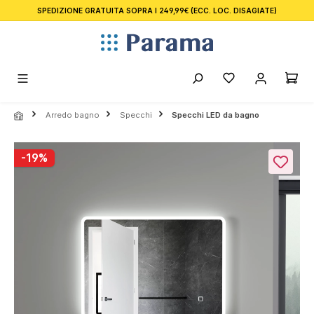
SPEDIZIONE GRATUITA SOPRA I 249,99€
(ECC. LOC. DISAGIATE)
nuto principale
Arredo bagno
Specchi
Specchi LED da bagno
Salta la galleria di immagini
-19%