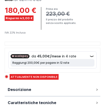
180,00 €
Prima era
223,00 €
Risparmi 43,00 €
Il prezzo del prodotto
senza sconto applicato.
IVA 22% Inclusa
ATTUALMENTE NON DISPONIBILE
Descrizione
Specchio led 70x120 cm reversibile con
Caratteristiche tecniche
sensore touch-screen