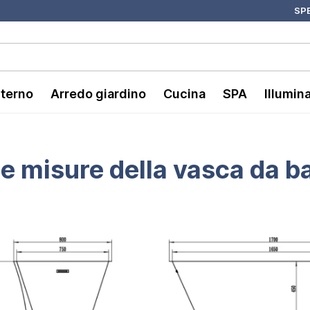
SPE
nterno
Arredo giardino
Cucina
SPA
Illumin
le misure della vasca da 