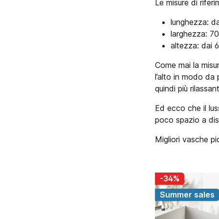
Le misure di rife
lunghezza: d
larghezza: 7
altezza: dai 
Come mai la misur
l’alto in modo da
quindi più rilassa
Ed ecco che il lu
poco spazio a dis
Migliori vasche p
-34%
Summer sales