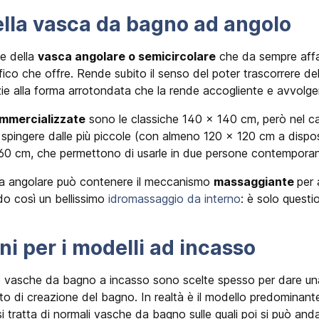
ella vasca da bagno ad angolo
ne della
vasca angolare o semicircolare
che da sempre affas
ico che offre. Rende subito il senso del poter trascorrere d
zie alla forma arrotondata che la rende accogliente e avvolge
ommercializzate
sono le classiche 140 x 140 cm, però nel ca
ò spingere dalle più piccole (con almeno 120 x 120 cm a dispos
160 cm, che permettono di usarle in due persone contempor
ia angolare può contenere il meccanismo
massaggiante
per 
o così un bellissimo
idromassaggio da interno
: è solo questi
i per i modelli ad incasso
e vasche da bagno a incasso sono scelte spesso per dare una
tto di creazione del bagno. In realtà è il modello predominante
 tratta di normali vasche da bagno sulle quali poi si può andar