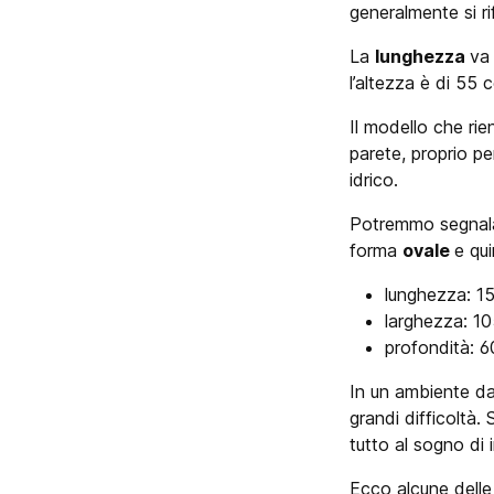
generalmente si r
La
lunghezza
va 
l’altezza è di 55 c
Il modello che ri
parete, proprio pe
idrico.
Potremmo segnala
forma
ovale
e qu
lunghezza: 1
larghezza: 1
profondità: 6
In un ambiente da
grandi difficoltà
tutto al sogno di 
Ecco alcune dell