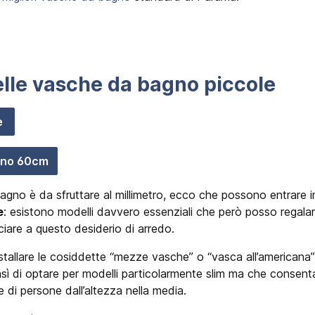
lle vasche da bagno piccole
e
gno 60cm
bagno è da sfruttare al millimetro, ecco che possono entrare 
e
: esistono modelli davvero essenziali che però posso regala
ciare a questo desiderio di arredo.
installare le cosiddette “mezze vasche” o “vasca all’americana
ensì di optare per modelli particolarmente slim ma che conse
 di persone dall’altezza nella media.