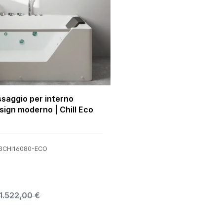
saggio per interno
ign moderno | Chill Eco
B03CHI16080-ECO
1.522,00 €