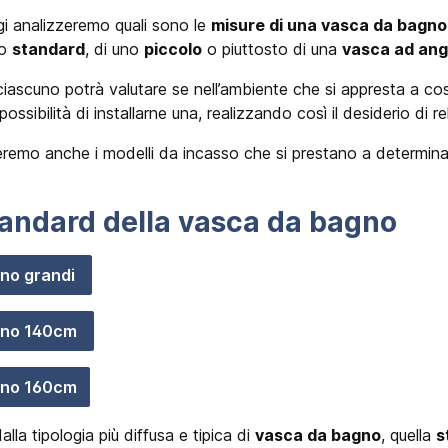
ggi analizzeremo quali sono le
misure di una vasca da bagno
lo
standard
, di uno
piccolo
o piuttosto di una
vasca ad ang
iascuno potrà valutare se nell’ambiente che si appresta a cos
a possibilità di installarne una, realizzando così il desiderio di 
zzeremo anche i modelli da incasso che si prestano a determin
tandard della vasca da bagno
no grandi
gno 140cm
gno 160cm
lla tipologia più diffusa e tipica di
vasca da bagno
, quella
s