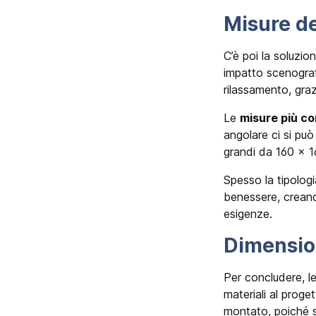
Misure d
C’è poi la soluzio
impatto scenograf
rilassamento, gra
Le
misure più c
angolare ci si pu
grandi da 160 x 
Spesso la tipolog
benessere, creand
esigenze.
Dimension
Per concludere, l
materiali al proge
montato, poiché si