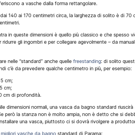
iferiscono a vasche dalla forma rettangolare.
dai 140 ai 170 centimetri circa, la larghezza di solito è di 70 c
entimetri.
entra in queste dimensioni è quello più classico e che spesso 
r ridurre gli ingombri e per collegare agevolmente – da manuale
re nelle “standard” anche quelle
freestanding
: di solito ques
indi c’è da prevedere qualche centimetro in più, per esempio:
55 cm;
05 cm;
0 cm di profondità.
lle dimensioni normali, una vasca da bagno standard riuscirà
. Se però la stanza non è molto ampia, non è detto che si debb
installare una vasca, piuttosto ci si dovrà rivolgere a produttor
e
migliori vasche da bagno
standard di Parama: