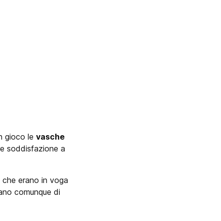
in gioco le
vasche
re soddisfazione a
” che erano in voga
ntano comunque di