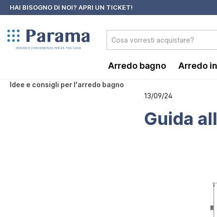
HAI BISOGNO DI NOI?
APRI UN TICKET!
 ricerca
Passa alla navigazione principale
Arredo bagno
Arredo i
Idee e consigli per l'arredo bagno
13/09/24
Guida al