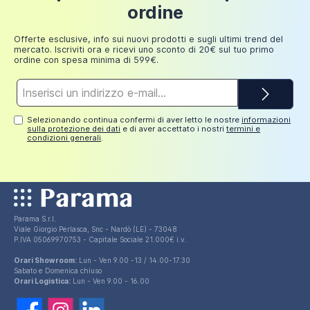
Fino a
ordine
249,98
30 euro
euro
Offerte esclusive, info sui nuovi prodotti e sugli ultimi trend del
mercato. Iscriviti ora e ricevi uno sconto di 20€ sul tuo primo
ordine con spesa minima di 599€.
Indirizzo
e-
mail*
Selezionando continua confermi di aver letto le nostre
informazioni
sulla protezione dei dati
e di aver accettato i nostri
termini e
condizioni generali
.
Parama S.r.l.
Viale Giorgio Perlasca, Snc - Nardò (LE) - 73048
P.IVA 05069970753 - Capitale Sociale 21.000€ i.v.
Orari Showroom:
Lun - Ven 9.00 -13 / 14.00-17.30
Sabato e Domenica chiuso
Orari Logistica:
Lun - Ven 9.00 - 16.00