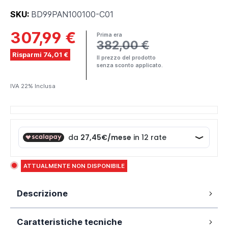
SKU:
BD99PAN100100-C01
307,99 €
Prima era
382,00 €
Risparmi 74,01 €
Il prezzo del prodotto
senza sconto applicato.
IVA 22% Inclusa
ATTUALMENTE NON DISPONIBILE
Descrizione
Box doccia angolare modello Panarea 100x100 cm
Caratteristiche tecniche
in cristallo temperato antinfortunistico da 6 mm