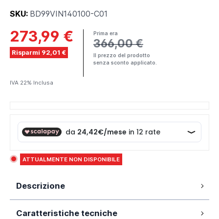
SKU:
BD99VIN140100-C01
273,99 €
Prima era
366,00 €
Risparmi 92,01 €
Il prezzo del prodotto
senza sconto applicato.
IVA 22% Inclusa
ATTUALMENTE NON DISPONIBILE
Descrizione
Box doccia angolare modello Vinagra 100x140 cm in
Caratteristiche tecniche
cristallo temperato antinfortunistico da 6 mm opaco