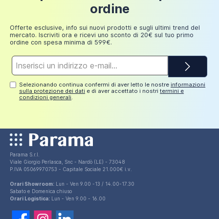
Fino a
ordine
249,98
30 euro
euro
Offerte esclusive, info sui nuovi prodotti e sugli ultimi trend del
mercato. Iscriviti ora e ricevi uno sconto di 20€ sul tuo primo
ordine con spesa minima di 599€.
Indirizzo
e-
mail*
Selezionando continua confermi di aver letto le nostre
informazioni
sulla protezione dei dati
e di aver accettato i nostri
termini e
condizioni generali
.
Parama S.r.l.
Viale Giorgio Perlasca, Snc - Nardò (LE) - 73048
P.IVA 05069970753 - Capitale Sociale 21.000€ i.v.
Orari Showroom:
Lun - Ven 9.00 -13 / 14.00-17.30
Sabato e Domenica chiuso
Orari Logistica:
Lun - Ven 9.00 - 16.00