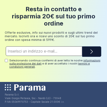
opaco, con apertura a libro e parete fissa |
Fino a
24 euro
Panarea
Resta in contatto e
200 euro
risparmia 20€ sul tuo primo
267,00 €
Fino a
ordine
249,98
30 euro
euro
Offerte esclusive, info sui nuovi prodotti e sugli ultimi trend del
mercato. Iscriviti ora e ricevi uno sconto di 20€ sul tuo primo
ordine con spesa minima di 599€.
Indirizzo
e-
mail*
Selezionando continua confermi di aver letto le nostre
informazioni
sulla protezione dei dati
e di aver accettato i nostri
termini e
condizioni generali
.
Parama S.r.l.
Viale Giorgio Perlasca, Snc - Nardò (LE) - 73048
P.IVA 05069970753 - Capitale Sociale 21.000€ i.v.