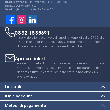
Orari Showroom:
Lun - Ven 9.00 -13 / 14.00-17.30
Sabato e Domenica chiuso
Orari Logistica:
Lun - Ven 9.00 - 16.00
0832-1835691
Il servizio clienti è attivo dal lunedì al venerdì dalle 09:00 alle
17.30. In caso di linee occupate, vi chiediamo cortesemente
di contattarci tramite chat o aprendo un ticket.
Apri un ticket
Aprire un ticket è il modo migliore per ricevere supporto dal
nostro customer service. Ci impegniamo nel garantire una
risposta a tutte le vostre richieste entro e non oltre 24/48
ore lavorative.
Link utili
Il mio account
Metodi di pagamento