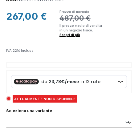
Prezzo di mercato
267,00 €
487,00 €
×
Il prezzo medio di vendita
in un negozio fisico.
Making
Scopri di più
Everything
Affordable
IVA 22% Inclusa
Parama è un
brand DTC
(Direct-to-
consumer) ciò
significa che
produciamo e
spediamo
ATTUALMENTE NON DISPONIBILE
direttamente a
te
prodotti di
Seleziona una variante
alta qualità
al
miglior prezzo
di mercato.