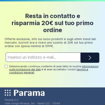
150 euro
Box doccia angolare 90x75 cm in cristallo
trasparente, con apertura a libro e parete fissa
Fino a
24 euro
| Panarea
Resta in contatto e
200 euro
risparmia 20€ sul tuo primo
267,00 €
Fino a
ordine
249,98
30 euro
euro
Offerte esclusive, info sui nuovi prodotti e sugli ultimi trend del
mercato. Iscriviti ora e ricevi uno sconto di 20€ sul tuo primo
ordine con spesa minima di 599€.
Indirizzo
e-
mail*
Selezionando continua confermi di aver letto le nostre
informazioni
sulla protezione dei dati
e di aver accettato i nostri
termini e
condizioni generali
.
Parama S.r.l.
Viale Giorgio Perlasca, Snc - Nardò (LE) - 73048