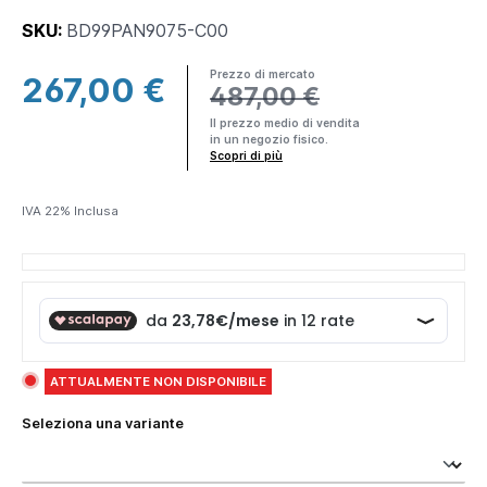
SKU:
BD99PAN9075-C00
Prezzo di mercato
267,00 €
487,00 €
×
Il prezzo medio di vendita
in un negozio fisico.
Making
Scopri di più
Everything
Affordable
IVA 22% Inclusa
Parama è un
brand DTC
(Direct-to-
consumer) ciò
significa che
produciamo e
spediamo
ATTUALMENTE NON DISPONIBILE
direttamente a
te
prodotti di
Seleziona una variante
alta qualità
al
miglior prezzo