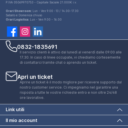
P.IVA 05069970753 - Capitale Sociale 21.000€ i.v.
Orari Showroom:
Lun - Ven 9.00 -13 / 14.00-17.30
Sabato e Domenica chiuso
Orari Logistica:
Lun - Ven 9.00 - 16.00
0832-1835691
Il servizio clienti è attivo dal lunedì al venerdì dalle 09:00 alle
17.30. In caso di linee occupate, vi chiediamo cortesemente
di contattarci tramite chat o aprendo un ticket.
Apri un ticket
Aprire un ticket è il modo migliore per ricevere supporto dal
nostro customer service. Ci impegniamo nel garantire una
risposta a tutte le vostre richieste entro e non oltre 24/48
ore lavorative.
Link utili
Il mio account