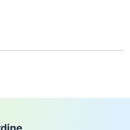
8mm
che il prodotto non sia mai stato
Si
Keros
Nero opaco
Walk-In
Sì
rdine