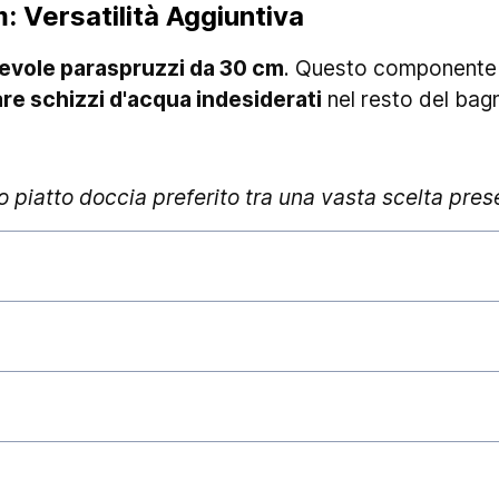
: Versatilità Aggiuntiva
revole paraspruzzi da 30 cm
. Questo componente ag
re schizzi d'acqua indesiderati
nel resto del bag
o piatto doccia preferito tra una vasta scelta pres
stivamente gli ordini ed affidarli al corriere, gar
chiarire che i
tempi di consegna
esulano dalla nos
stanziali. Eventi quali, ad esempio, l'elevato traffico
 festività in genere) piuttosto che tumulti sindacali