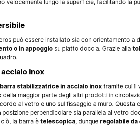
no velocemente lungo la superficie, facilitando la p
rsibile
eros può essere installato sia con orientamento a de
ento o in appoggio
su piatto doccia. Grazie alla
to
quadro.
 acciaio inox
barra stabilizzatrice in acciaio inox
tramite cui il
della maggior parte degli altri prodotti in circolazi
ccordo al vetro e uno sul fissaggio a muro. Questa c
n posizione perpendicolare sia parallela al vetro do
 ciò, la barra è
telescopica
, dunque
regolabile d