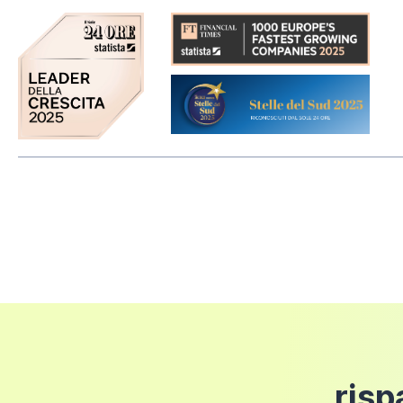
predette tempistiche.
Cristalli Temperati:
Il
reso
del prodotto è consentito
entro 14 gio
installato/utilizzato e che l'imballo sia integro.
Installazione Reversibile:
Modello:
Costi di spedizione
Colore profili:
Importo Ordine
Costi di S
Tipologia:
Fino a 50 euro
6 euro
Trattamento Anticalcare:
Fino a 100 euro
12 euro
Fino a 150 euro
18 euro
Fino a 200 euro
24 euro
risp