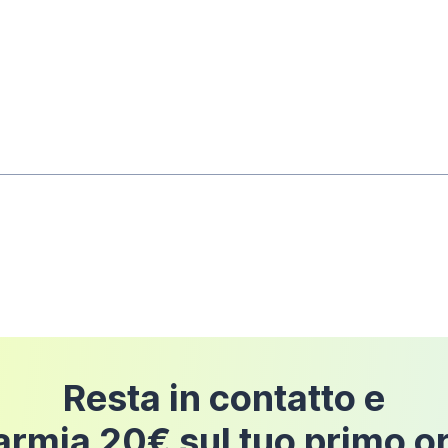
rni dalla data di consegna
dell'ordine a condizione 
pedizione
Resta in contatto e
armia 20€ sul tuo primo o