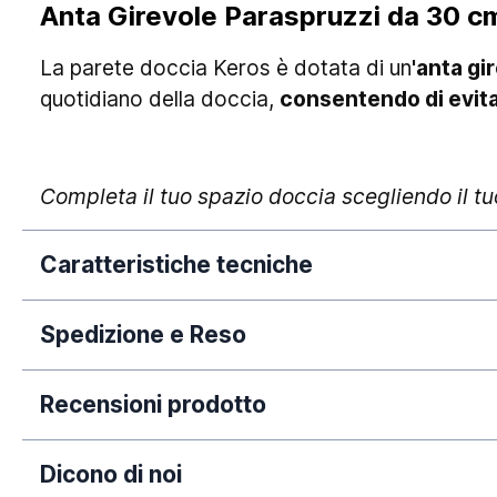
Anta Girevole Paraspruzzi da 30 cm
La parete doccia Keros è dotata di un
'anta gi
quotidiano della doccia,
consentendo di evita
Completa il tuo spazio doccia scegliendo il tu
Caratteristiche tecniche
Spedizione e Reso
Dimensione:
La nostra azienda si impegna a elaborare tempe
Garanzia:
Recensioni prodotto
dall'avvenuto pagamento. Si rende necessario 
Finitura vetro:
puramente orientativi, poiché legati a fatti circo
Dicono di noi
periodi dell'anno (come Natale, Black Friday e/o
Altezza: