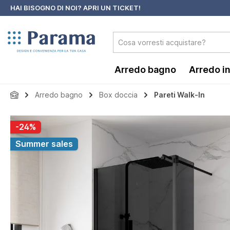
HAI BISOGNO DI NOI?
APRI UN TICKET!
 ricerca
Passa alla navigazione principale
Arredo bagno
Arredo i
Arredo bagno
Box doccia
Pareti Walk-In
Salta la galleria di immagini
-24%
Summer sales