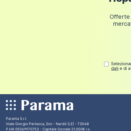
Fino a 249,98 euro
30 euro
Offerte 
mercat
Selezionan
dati
e di a
Parama S.r.l.
Viale Giorgio Perlasca, Snc - Nardò (LE) - 73048
P.IVA 05069970753 - Capitale Sociale 21.000€ i.v.