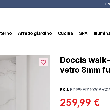
SPE
nterno
Arredo giardino
Cucina
SPA
Illumin
Doccia walk
vetro 8mm fum
SKU:
BD99KER11030B-C0
259,99 €