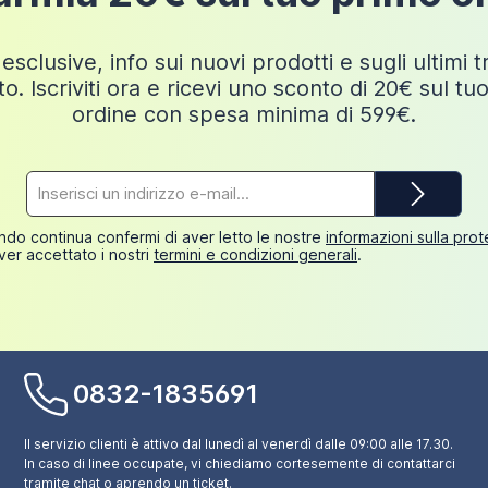
esclusive, info sui nuovi prodotti e sugli ultimi 
o. Iscriviti ora e ricevi uno sconto di 20€ sul tu
ordine con spesa minima di 599€.
Indirizzo
e-
mail*
do continua confermi di aver letto le nostre
informazioni sulla pro
ver accettato i nostri
termini e condizioni generali
.
0832-1835691
Il servizio clienti è attivo dal lunedì al venerdì dalle 09:00 alle 17.30.
In caso di linee occupate, vi chiediamo cortesemente di contattarci
tramite chat o aprendo un ticket.