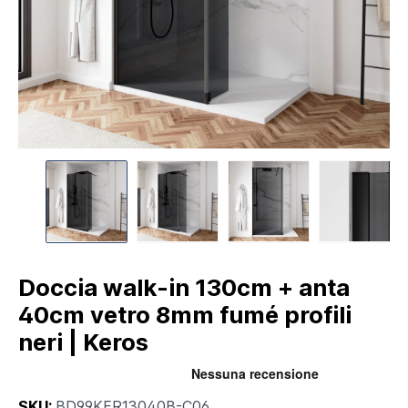
Doccia walk-in 130cm + anta
40cm vetro 8mm fumé profili
neri | Keros
SKU:
BD99KER13040B-C06