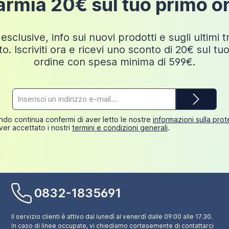
armia 20€ sul tuo primo o
esclusive, info sui nuovi prodotti e sugli ultimi 
o. Iscriviti ora e ricevi uno sconto di 20€ sul tu
ordine con spesa minima di 599€.
Indirizzo
e-
mail*
do continua confermi di aver letto le nostre
informazioni sulla pro
ver accettato i nostri
termini e condizioni generali
.
0832-1835691
Il servizio clienti è attivo dal lunedì al venerdì dalle 09:00 alle 17.30.
In caso di linee occupate, vi chiediamo cortesemente di contattarci