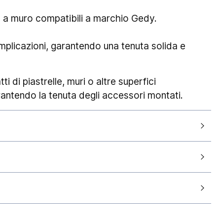
rie a muro compatibili a marchio Gedy.
plicazioni, garantendo una tenuta solida e
tti di piastrelle, muri o altre superfici
rantendo la tenuta degli accessori montati.
2 anni
antendo la consegna entro
5-7 giorni lavorativi
tra responsabilità e sono da intendersi
 di merci sul territorio nazionale in particolari
 nel settore trasporti, possono incidere sulle