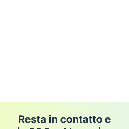
rni dalla data di consegna
dell'ordine a condizione 
pedizione
Resta in contatto e