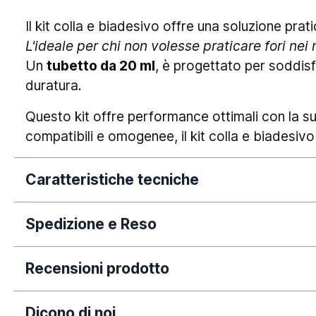
Il kit colla e biadesivo offre una soluzione pra
L'ideale per chi non volesse praticare fori nei m
Un
tubetto da 20 ml
, è progettato per soddis
duratura.
Questo kit offre performance ottimali con la s
compatibili e omogenee, il kit colla e biadesi
Caratteristiche tecniche
Spedizione e Reso
Garanzia:
La nostra azienda si impegna a elaborare tempe
Recensioni prodotto
dall'avvenuto pagamento. Si rende necessario 
puramente orientativi, poiché legati a fatti circo
Dicono di noi
periodi dell'anno (come Natale, Black Friday e/o