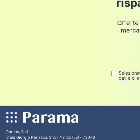
risp
Fino a 249,98 euro
30 euro
Offerte 
mercat
Selezionan
dati
e di a
Parama S.r.l.
Viale Giorgio Perlasca, Snc - Nardò (LE) - 73048