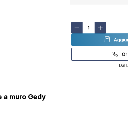
Aggiun
Or
Dal 
ie a muro Gedy