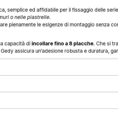
tica, semplice ed affidabile per il fissaggio delle se
uri o nelle piastrelle.
fare pienamente le esigenze di montaggio senza com
ua capacità di
incollare fino a 8 placche
. Che si tra
vo Gedy assicura un'adesione robusta e duratura, ga
stivamente gli ordini ed affidarli al corriere, gar
chiarire che i
tempi di consegna
esulano dalla nos
stanziali. Eventi quali, ad esempio, l'elevato traffico
 festività in genere) piuttosto che tumulti sindacali