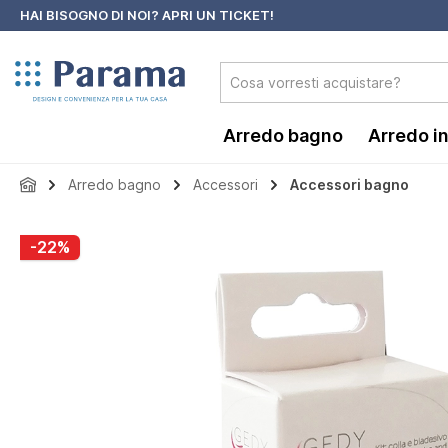
HAI BISOGNO DI NOI?
APRI UN TICKET!
 ricerca
Passa alla navigazione principale
Arredo bagno
Arredo i
Arredo bagno
Accessori
Accessori bagno
Salta la galleria di immagini
-22%