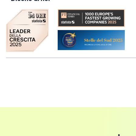
predette tempistiche.
Il
reso
del prodotto è consentito
entro 14 gio
installato/utilizzato e che l'imballo sia integro.
Costi di spedizione
Importo Ordine
Costi di S
Fino a 50 euro
6 euro
Fino a 100 euro
12 euro
Fino a 150 euro
18 euro
Fino a 200 euro
24 euro