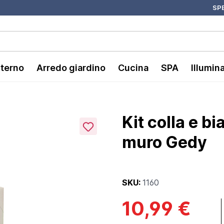
SPE
nterno
Arredo giardino
Cucina
SPA
Illumin
Kit colla e b
muro Gedy
SKU:
1160
10,99 €