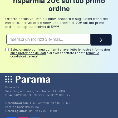
risparmia 20€ sul tuo primo
Fino a
ordine
249,98
30 euro
euro
Offerte esclusive, info sui nuovi prodotti e sugli ultimi trend del
mercato. Iscriviti ora e ricevi uno sconto di 20€ sul tuo primo
ordine con spesa minima di 599€.
Indirizzo
e-
mail*
Selezionando continua confermi di aver letto le nostre
informazioni
sulla protezione dei dati
e di aver accettato i nostri
termini e
condizioni generali
.
Parama S.r.l.
Viale Giorgio Perlasca, Snc - Nardò (LE) - 73048
P.IVA 05069970753 - Capitale Sociale 21.000€ i.v.
Orari Showroom:
Lun - Ven 9.00 -13 / 14.00-17.30
Sabato e Domenica chiuso
Orari Logistica:
Lun - Ven 9.00 - 16.00