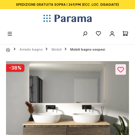
SPEDIZIONE GRATUITA SOPRA I 249,99€
(ECC. LOC. DISAGIATE)
nuto principale
Arredo bagno
Mobili
Mobili bagno sospesi
Salta la galleria di immagini
-38%