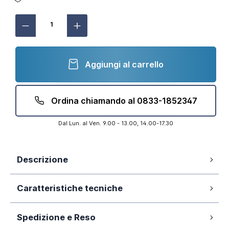
Aggiungi al carrello
Ordina chiamando al 0833-1852347
Dal Lun. al Ven. 9.00 - 13.00, 14.00-17.30
Descrizione
Mobile da bagno sospeso 60cm bianco
Caratteristiche tecniche
lucido con due ante battenti ad apertura
con gole sagomate, lavabo in resina e
specchio filolucido
Spedizione e Reso
60cm
Dimensione: