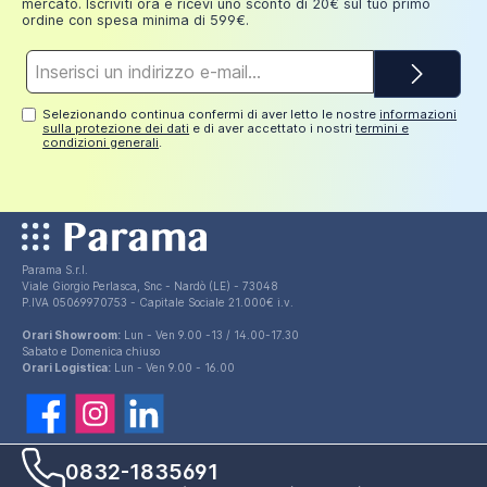
mercato. Iscriviti ora e ricevi uno sconto di 20€ sul tuo primo
ordine con spesa minima di 599€.
Indirizzo
e-
mail*
Selezionando continua confermi di aver letto le nostre
informazioni
sulla protezione dei dati
e di aver accettato i nostri
termini e
condizioni generali
.
Parama S.r.l.
Viale Giorgio Perlasca, Snc - Nardò (LE) - 73048
P.IVA 05069970753 - Capitale Sociale 21.000€ i.v.
Orari Showroom:
Lun - Ven 9.00 -13 / 14.00-17.30
Sabato e Domenica chiuso
Orari Logistica:
Lun - Ven 9.00 - 16.00
0832-1835691