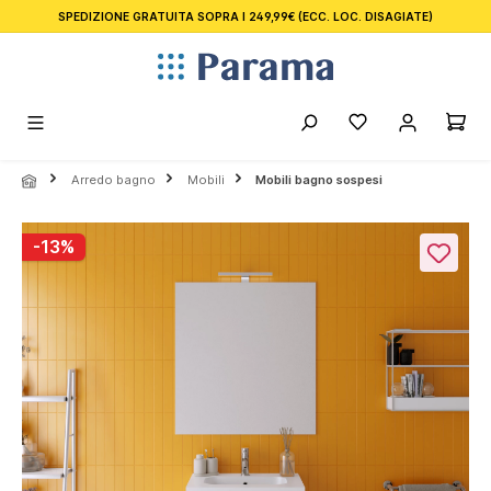
SPEDIZIONE GRATUITA SOPRA I 249,99€
(ECC. LOC. DISAGIATE)
nuto principale
Arredo bagno
Mobili
Mobili bagno sospesi
Salta la galleria di immagini
-13%