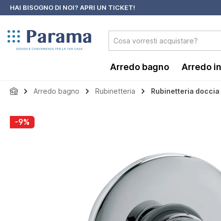
HAI BISOGNO DI NOI?
APRI UN TICKET!
 ricerca
Passa alla navigazione principale
Arredo bagno
Arredo i
Arredo bagno
Rubinetteria
Rubinetteria doccia
Salta la galleria di immagini
-9%