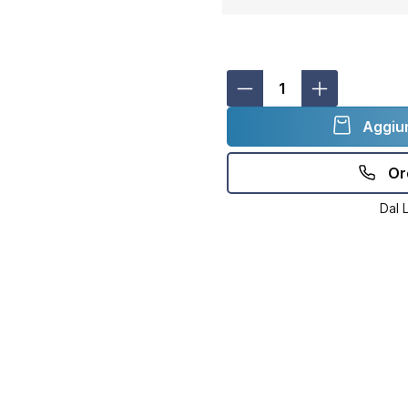
Aggiun
Or
Dal 