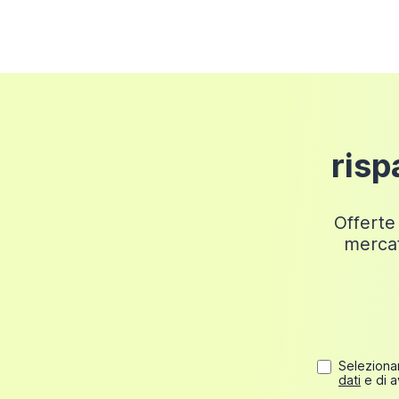
Fino a 50 euro
6 euro
Fino a 100 euro
12 euro
Fino a 150 euro
18 euro
Fino a 200 euro
24 euro
risp
Fino a 249,98 euro
30 euro
Offerte 
mercat
Selezionan
dati
e di a