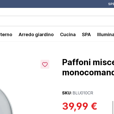
SPE
nterno
Arredo giardino
Cucina
SPA
Illumin
Paffoni misc
monocomando
SKU:
BLU010CR
39,99 €