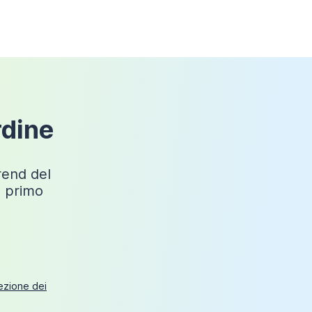
rdine
trend del
o primo
tezione dei