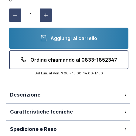
Aggiungi al carrello
Ordina chiamando al 0833-1852347
Dal Lun. al Ven. 9.00 - 13.00, 14.00-17.30
Descrizione
Materiale: ottone
Caratteristiche tecniche
Finitura: cromato
Senza scarico automatico
Spedizione e Reso
35mm
Cartuccia:
Praticità e funzionalità