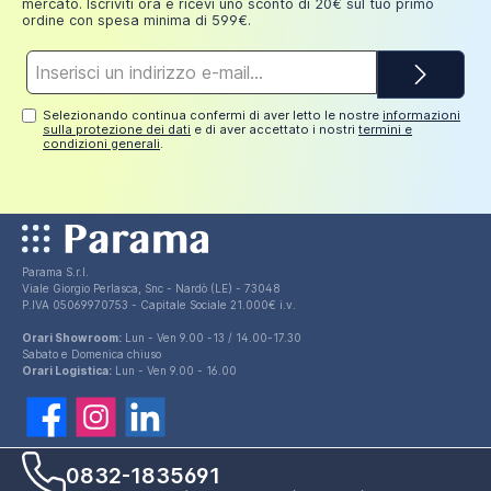
mercato. Iscriviti ora e ricevi uno sconto di 20€ sul tuo primo
ordine con spesa minima di 599€.
Indirizzo
e-
mail*
Selezionando continua confermi di aver letto le nostre
informazioni
sulla protezione dei dati
e di aver accettato i nostri
termini e
condizioni generali
.
Parama S.r.l.
Viale Giorgio Perlasca, Snc - Nardò (LE) - 73048
P.IVA 05069970753 - Capitale Sociale 21.000€ i.v.
Orari Showroom:
Lun - Ven 9.00 -13 / 14.00-17.30
Sabato e Domenica chiuso
Orari Logistica:
Lun - Ven 9.00 - 16.00
0832-1835691