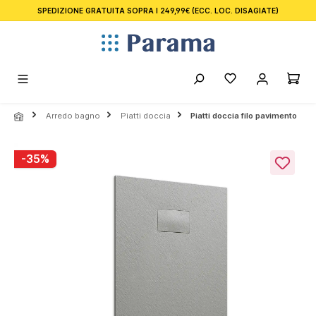
SPEDIZIONE GRATUITA SOPRA I 249,99€
(ECC. LOC. DISAGIATE)
nuto principale
Arredo bagno
Piatti doccia
Piatti doccia filo pavimento
Salta la galleria di immagini
-35%