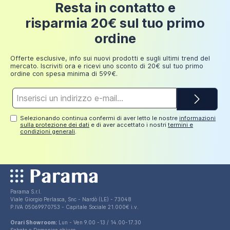
24 euro
L'installazione in cantiere è facilitata dalla possibilità di
Resta in contatto e
200 euro
70,99 €
ridurre il piatto doccia a misura
direttamente in
risparmia 20€ sul tuo primo
loco utilizzando esclusivamente una smerigliatrice
Fino a
ordine
dotata di disco per il taglio dei pavimenti. Il piccolo
249,98
30 euro
fuori squadro dell'ultimo momento non sarà più un
euro
Offerte esclusive, info sui nuovi prodotti e sugli ultimi trend del
problema.
mercato. Iscriviti ora e ricevi uno sconto di 20€ sul tuo primo
ordine con spesa minima di 599€.
La
piletta di scarico non è inclusa nel prezzo
ma
potrai acquistarla separatamente (codice prodotto:
Indirizzo
e-
DRAINY).
mail*
Selezionando continua confermi di aver letto le nostre
informazioni
sulla protezione dei dati
e di aver accettato i nostri
termini e
condizioni generali
.
Parama S.r.l.
Viale Giorgio Perlasca, Snc - Nardò (LE) - 73048
P.IVA 05069970753 - Capitale Sociale 21.000€ i.v.
Orari Showroom:
Lun - Ven 9.00 -13 / 14.00-17.30
Sabato e Domenica chiuso