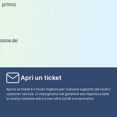
o primo
tezione dei
Apri un ticket
Aprire un ticket è il modo migliore per ricevere supporto dal nostro
customer service. Ci impegniamo nel garantire una risposta a tutte
le vostre richieste entro e non oltre 24/48 ore lavorative.