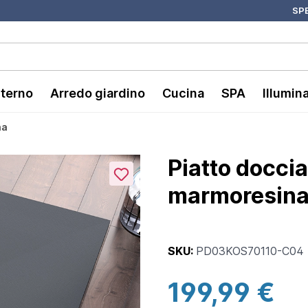
SPE
nterno
Arredo giardino
Cucina
SPA
Illumin
na
Piatto docci
marmoresina n
SKU:
PD03KOS70110-C04
199,99 €