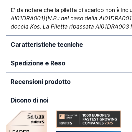
E' da notare che la piletta di scarico non è in
AI01DRA001)(N.B.: nel caso della AI01DRA001 s
doccia Kos. La Piletta ribassata AI01DRA003 
Caratteristiche tecniche
Spedizione e Reso
Antiscivolo:
La nostra azienda si impegna a elaborare tempe
Conformità CE:
Recensioni prodotto
dall'avvenuto pagamento. Si rende necessario 
Dimensione:
puramente orientativi, poiché legati a fatti circo
Dicono di noi
periodi dell'anno (come Natale, Black Friday e/o
Garanzia:
predette tempistiche.
RAL:
Il
reso
del prodotto è consentito
entro 14 gio