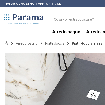
HAI BISOGNO DI NOI?
APRI UN TICKET!
 ricerca
Passa alla navigazione principale
Arredo bagno
Arredo i
Arredo bagno
Piatti doccia
Piatti doccia in resi
Salta la galleria di immagini