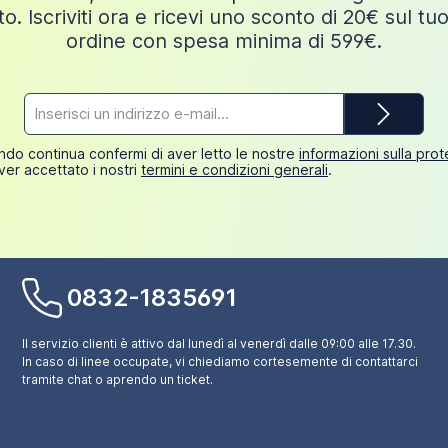
o. Iscriviti ora e ricevi uno sconto di 20€ sul tu
ordine con spesa minima di 599€.
Indirizzo
e-
mail*
do continua confermi di aver letto le nostre
informazioni sulla pro
ver accettato i nostri
termini e condizioni generali
.
0832-1835691
Il servizio clienti è attivo dal lunedì al venerdì dalle 09:00 alle 17.30.
In caso di linee occupate, vi chiediamo cortesemente di contattarci
tramite chat o aprendo un ticket.