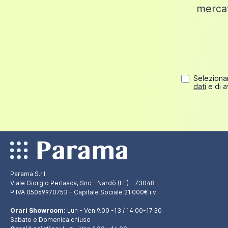
mercat
Selezionan
dati
e di a
Parama S.r.l.
Viale Giorgio Perlasca, Snc - Nardò (LE) - 73048
P.IVA 05069970753 - Capitale Sociale 21.000€ i.v.
Orari Showroom:
Lun - Ven 9.00 -13 / 14.00-17.30
Sabato e Domenica chiuso