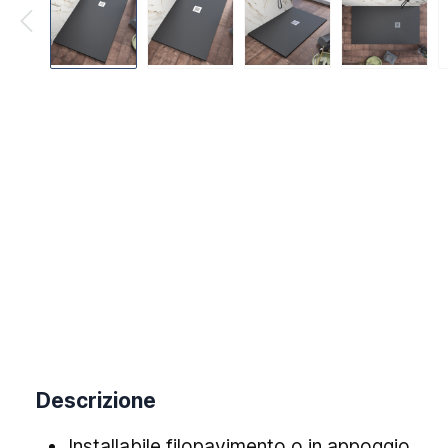
Descrizione
Installabile filopavimento o in appoggio