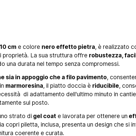
10 cm
e colore
nero effetto pietra
, è realizzato 
i proprietà. La sua struttura offre
robustezza, facil
ndo una durata nel tempo senza compromessi.
ne sia in appoggio che a filo pavimento
, consente
 in
marmoresina
, il piatto doccia è
riducibile
, cons
necessità di adattamento dell'ultimo minuto in cant
ttamente sul posto.
uno strato di
gel coat
e lavorata per ottenere un
ef
glia copri piletta, inclusa, presenta un design che si
nitura coerente e curata.