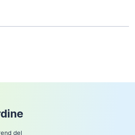
2,4cm
Nero
Effetto pietra
Rettangolare
Filopavimento
, In appoggio
Marmoresina
Kos
Sì
rdine
trend del