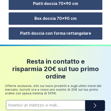
24 euro
L'installazione in cantiere è facilitata dalla possibilità di
Piatti doccia 70x90 cm
200 euro
ridurre il piatto doccia a misura
direttamente in
loco utilizzando esclusivamente una smerigliatrice
Fino a
Box doccia 70x90 cm
dotata di disco per il taglio dei pavimenti. Il piccolo
249,98
30 euro
fuori squadro dell'ultimo momento non sarà più un
euro
problema.
Piatti doccia con forma rettangolare
La
piletta di scarico non è inclusa nel prezzo
ma
potrai acquistarla separatamente (codice prodotto:
Piatto Doccia 70x90 effetto pietra colore nero
DRAINY).
| Lithos
Resta in contatto e
64,99 €
risparmia 20€ sul tuo primo
ordine
Offerte esclusive, info sui nuovi prodotti e sugli ultimi trend del
mercato. Iscriviti ora e ricevi uno sconto di 20€ sul tuo primo
ordine con spesa minima di 599€.
Indirizzo
e-
mail*