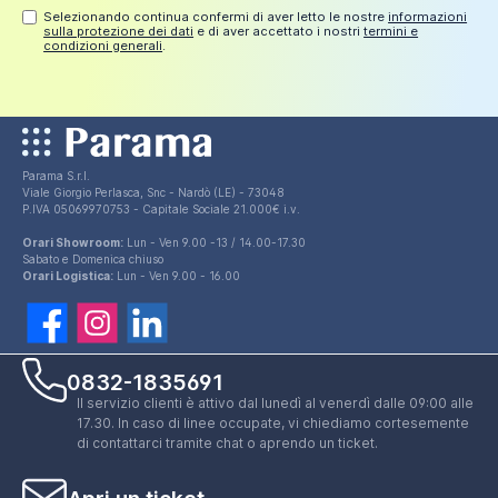
Selezionando continua confermi di aver letto le nostre
informazioni
sulla protezione dei dati
e di aver accettato i nostri
termini e
condizioni generali
.
Parama S.r.l.
Viale Giorgio Perlasca, Snc - Nardò (LE) - 73048
P.IVA 05069970753 - Capitale Sociale 21.000€ i.v.
Orari Showroom:
Lun - Ven 9.00 -13 / 14.00-17.30
Sabato e Domenica chiuso
Orari Logistica:
Lun - Ven 9.00 - 16.00
0832-1835691
Il servizio clienti è attivo dal lunedì al venerdì dalle 09:00 alle
17.30. In caso di linee occupate, vi chiediamo cortesemente
di contattarci tramite chat o aprendo un ticket.