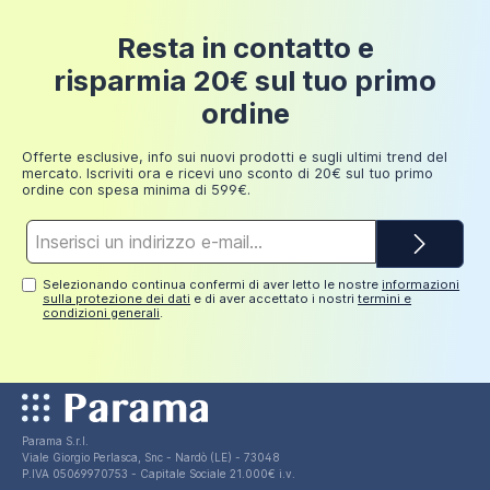
bianco | Arketa
Resta in contatto e
144,00 €
risparmia 20€ sul tuo primo
ordine
Offerte esclusive, info sui nuovi prodotti e sugli ultimi trend del
mercato. Iscriviti ora e ricevi uno sconto di 20€ sul tuo primo
ordine con spesa minima di 599€.
Indirizzo
e-
mail*
Selezionando continua confermi di aver letto le nostre
informazioni
sulla protezione dei dati
e di aver accettato i nostri
termini e
condizioni generali
.
Parama S.r.l.
Viale Giorgio Perlasca, Snc - Nardò (LE) - 73048
P.IVA 05069970753 - Capitale Sociale 21.000€ i.v.