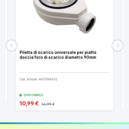
problema
.
La
piletta di scarico non è inclusa nel prezzo
ma
potrai acquistarla separatamente (codice prodotto:
AI01DRA002).
Piletta di scarico universale per piatto
P
doccia foro di scarico diametro 90mm
p
Cod. Articolo: AI01DRA002
Co
DISPONIBILE
10,99 €
1
14,99 €
Piatto doccia 80x140 effetto pietra colore