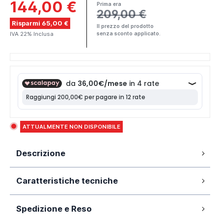
144,00 €
Prima era
209,00 €
Risparmi 65,00 €
Il prezzo del prodotto
IVA 22% Inclusa
senza sconto applicato.
ATTUALMENTE NON DISPONIBILE
Descrizione
Piatto doccia 80x140 cm mod. Arketa in
Caratteristiche tecniche
SMC effetto pietra colore bianco altezza
2,6cm e cover in acciaio
Spedizione e Reso
80x140cm
Dimensione:
Realizzato in
Sheet Moulding Compound