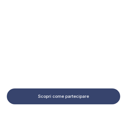
4 vincitori
Voucher validi 1 anno
Rifai il bagno
e parti in Salento.
Acquista il tuo nuovo bagno su Parama e partecipa
all'estrazione settimanale per vincere un soggiorno
esclusivo al Grand Hotel Costa Brada di Gallipoli.
Scopri come partecipare
Scopri il Grand Hotel Costa Brada