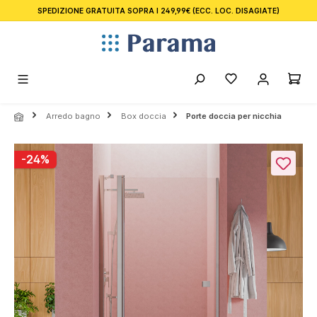
SPEDIZIONE GRATUITA SOPRA I 249,99€
(ECC. LOC. DISAGIATE)
nuto principale
Arredo bagno
Box doccia
Porte doccia per nicchia
Salta la galleria di immagini
-24%