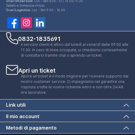
Orari Showroom:
Lun - Ven 9.00 -13 / 14.00-17.30
Sabato e Domenica chiuso
Orari Logistica:
Lun - Ven 9.00 - 16.00
0832-1835691
Il servizio clienti è attivo dal lunedì al venerdì dalle 09:00 alle
17.30. In caso di linee occupate, vi chiediamo cortesemente
di contattarci tramite chat o aprendo un ticket.
Apri un ticket
Aprire un ticket è il modo migliore per ricevere supporto dal
nostro customer service. Ci impegniamo nel garantire una
risposta a tutte le vostre richieste entro e non oltre 24/48
ore lavorative.
Link utili
Il mio account
Metodi di pagamento