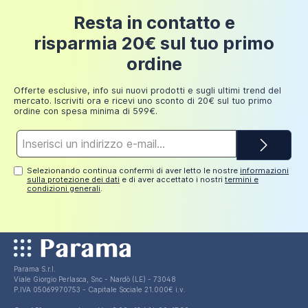
200/300x75cm e 4 sedie in alluminio e
Fino a
24 euro
textilene con braccioli squadrati | Marel
Resta in contatto e
200 euro
risparmia 20€ sul tuo primo
503,99 €
Fino a
ordine
249,98
30 euro
euro
Offerte esclusive, info sui nuovi prodotti e sugli ultimi trend del
mercato. Iscriviti ora e ricevi uno sconto di 20€ sul tuo primo
ordine con spesa minima di 599€.
Indirizzo
e-
mail*
Selezionando continua confermi di aver letto le nostre
informazioni
sulla protezione dei dati
e di aver accettato i nostri
termini e
condizioni generali
.
Parama S.r.l.
Viale Giorgio Perlasca, Snc - Nardò (LE) - 73048
P.IVA 05069970753 - Capitale Sociale 21.000€ i.v.