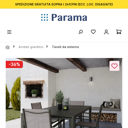
SPEDIZIONE GRATUITA SOPRA I 249,99€
(ECC. LOC. DISAGIATE)
nuto principale
Arredo giardino
Tavoli da esterno
Salta la galleria di immagini
-36%