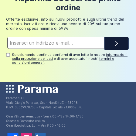
installazione.
Fino a
ordine
249,98
30 euro
Le
pilette di scarico click-clack non sono incluse
Aggiungi al carrello
euro
ma è possibile scegliere i modelli più adatti alle
Offerte esclusive, info sui nuovi prodotti e sugli ultimi trend del
mercato. Iscriviti ora e ricevi uno sconto di 20€ sul tuo primo
vostre esigenze tra l'ampia gamma a disposizione.
ordine con spesa minima di 599€.
Indirizzo
e-
mail*
Selezionando continua confermi di aver letto le nostre
informazioni
sulla protezione dei dati
e di aver accettato i nostri
termini e
condizioni generali
.
Parama S.r.l.
Viale Giorgio Perlasca, Snc - Nardò (LE) - 73048
P.IVA 05069970753 - Capitale Sociale 21.000€ i.v.
Orari Showroom:
Lun - Ven 9.00 -13 / 14.00-17.30
Sabato e Domenica chiuso
Orari Logistica:
Lun - Ven 9.00 - 16.00